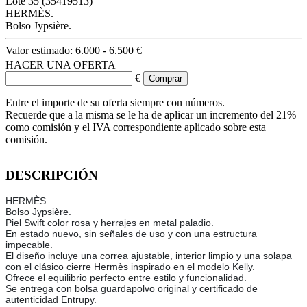
Lote
35
(35419513)
HERMÈS.
Bolso Jypsière.
Valor estimado:
6.000 - 6.500 €
HACER UNA OFERTA
€
Entre el importe de su oferta siempre con números.
Recuerde que a la misma se le ha de aplicar un incremento del 21%
como comisión y el IVA correspondiente aplicado sobre esta
comisión.
DESCRIPCIÓN
HERMÈS.
Bolso Jypsière.
Piel Swift color rosa y herrajes en metal paladio.
En estado nuevo, sin señales de uso y con una estructura
impecable.
El diseño incluye una correa ajustable, interior limpio y una solapa
con el clásico cierre Hermès inspirado en el modelo Kelly.
Ofrece el equilibrio perfecto entre estilo y funcionalidad.
Se entrega con bolsa guardapolvo original y certificado de
autenticidad Entrupy.