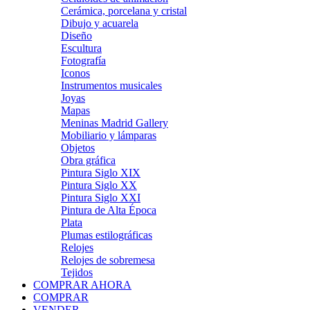
Cerámica, porcelana y cristal
Dibujo y acuarela
Diseño
Escultura
Fotografía
Iconos
Instrumentos musicales
Joyas
Mapas
Meninas Madrid Gallery
Mobiliario y lámparas
Objetos
Obra gráfica
Pintura Siglo XIX
Pintura Siglo XX
Pintura Siglo XXI
Pintura de Alta Época
Plata
Plumas estilográficas
Relojes
Relojes de sobremesa
Tejidos
COMPRAR AHORA
COMPRAR
VENDER