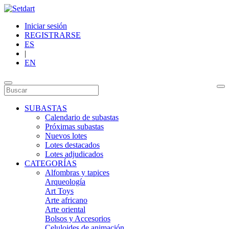
Iniciar sesión
REGISTRARSE
ES
|
EN
SUBASTAS
Calendario de subastas
Próximas subastas
Nuevos lotes
Lotes destacados
Lotes adjudicados
CATEGORÍAS
Alfombras y tapices
Arqueología
Art Toys
Arte africano
Arte oriental
Bolsos y Accesorios
Celuloides de animación