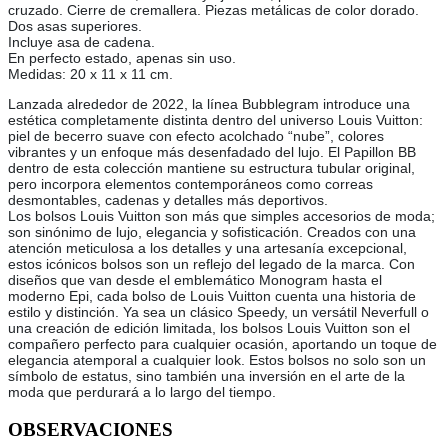
cruzado. Cierre de cremallera. Piezas metálicas de color dorado.
Dos asas superiores.
Incluye asa de cadena.
En perfecto estado, apenas sin uso.
Medidas: 20 x 11 x 11 cm.
Lanzada alrededor de 2022, la línea Bubblegram introduce una
estética completamente distinta dentro del universo Louis Vuitton:
piel de becerro suave con efecto acolchado “nube”, colores
vibrantes y un enfoque más desenfadado del lujo. El Papillon BB
dentro de esta colección mantiene su estructura tubular original,
pero incorpora elementos contemporáneos como correas
desmontables, cadenas y detalles más deportivos.
Los bolsos Louis Vuitton son más que simples accesorios de moda;
son sinónimo de lujo, elegancia y sofisticación. Creados con una
atención meticulosa a los detalles y una artesanía excepcional,
estos icónicos bolsos son un reflejo del legado de la marca. Con
diseños que van desde el emblemático Monogram hasta el
moderno Epi, cada bolso de Louis Vuitton cuenta una historia de
estilo y distinción. Ya sea un clásico Speedy, un versátil Neverfull o
una creación de edición limitada, los bolsos Louis Vuitton son el
compañero perfecto para cualquier ocasión, aportando un toque de
elegancia atemporal a cualquier look. Estos bolsos no solo son un
símbolo de estatus, sino también una inversión en el arte de la
moda que perdurará a lo largo del tiempo.
OBSERVACIONES