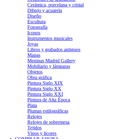
Cerámica, porcelana y cristal
Dibujo y acuarela
Diseño
Escultura
Fotografía
Iconos
Instrumentos musicales
Joyas
Libros y grabados antiguos
Mapas
Meninas Madrid Gallery
Mobiliario y lámparas
Objetos
Obra gráfica
Pintura Siglo XIX
Pintura Siglo XX
Pintura Siglo XXI
Pintura de Alta Época
Plata
Plumas estilográficas
Relojes
Relojes de sobremesa
Tejidos
Vinos y licores
COMPRAR AHORA