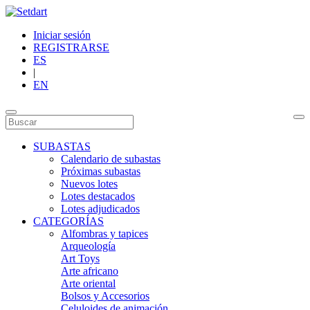
Iniciar sesión
REGISTRARSE
ES
|
EN
SUBASTAS
Calendario de subastas
Próximas subastas
Nuevos lotes
Lotes destacados
Lotes adjudicados
CATEGORÍAS
Alfombras y tapices
Arqueología
Art Toys
Arte africano
Arte oriental
Bolsos y Accesorios
Celuloides de animación