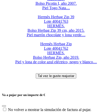
Bolso Picotin I, año 2007.
Piel Togo Nata....
Hermès Herbag Zip 39
Lote 40041763
HERMÈS.
Bolso Herbag Zip 39 cm, año 2015.
Piel marrón chocolate y lona verde....
Hermès Herbag Zip
Lote 40041762
HERMÈS.
Bolso Herbag Zip, año 2019.
Piel y lona de color azul eléctrico, negro y blanco....
Va a pujar por un importe de
€
No volver a mostrar la simulación de factura al pujar.