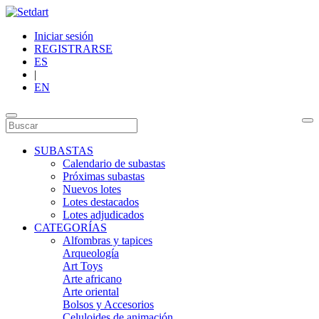
Iniciar sesión
REGISTRARSE
ES
|
EN
SUBASTAS
Calendario de subastas
Próximas subastas
Nuevos lotes
Lotes destacados
Lotes adjudicados
CATEGORÍAS
Alfombras y tapices
Arqueología
Art Toys
Arte africano
Arte oriental
Bolsos y Accesorios
Celuloides de animación