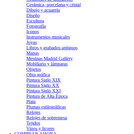
Cerámica, porcelana y cristal
Dibujo y acuarela
Diseño
Escultura
Fotografía
Iconos
Instrumentos musicales
Joyas
Libros y grabados antiguos
Mapas
Meninas Madrid Gallery
Mobiliario y lámparas
Objetos
Obra gráfica
Pintura Siglo XIX
Pintura Siglo XX
Pintura Siglo XXI
Pintura de Alta Época
Plata
Plumas estilográficas
Relojes
Relojes de sobremesa
Tejidos
Vinos y licores
COMPRAR AHORA