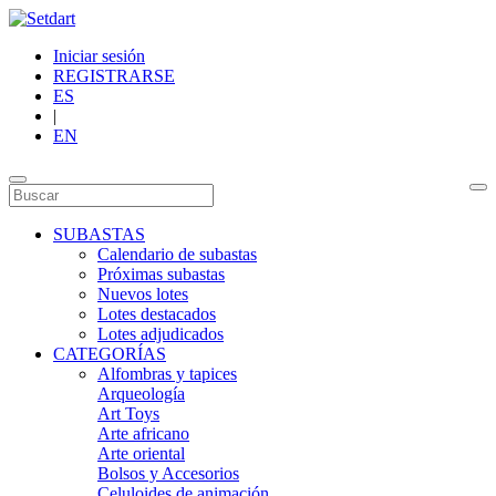
Iniciar sesión
REGISTRARSE
ES
|
EN
SUBASTAS
Calendario de subastas
Próximas subastas
Nuevos lotes
Lotes destacados
Lotes adjudicados
CATEGORÍAS
Alfombras y tapices
Arqueología
Art Toys
Arte africano
Arte oriental
Bolsos y Accesorios
Celuloides de animación