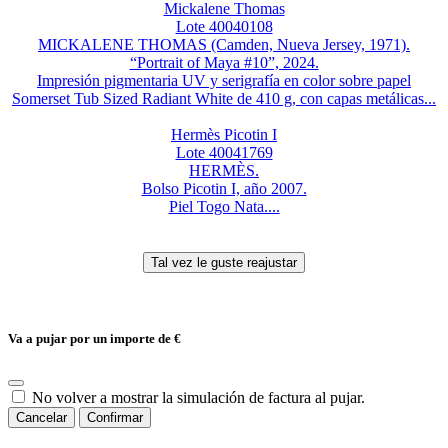
Mickalene Thomas
Lote 40040108
MICKALENE THOMAS (Camden, Nueva Jersey, 1971).
“Portrait of Maya #10”, 2024.
Impresión pigmentaria UV y serigrafía en color sobre papel
Somerset Tub Sized Radiant White de 410 g, con capas metálicas...
Hermès Picotin I
Lote 40041769
HERMÈS.
Bolso Picotin I, año 2007.
Piel Togo Nata....
Va a pujar por un importe de
€
No volver a mostrar la simulación de factura al pujar.
Cancelar
Confirmar