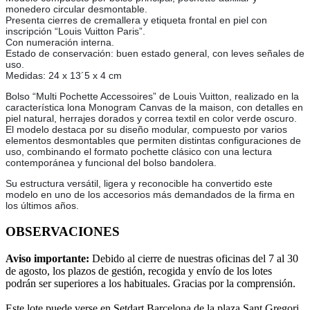
monedero circular desmontable.
Presenta cierres de cremallera y etiqueta frontal en piel con
inscripción “Louis Vuitton Paris”.
Con numeración interna.
Estado de conservación: buen estado general, con leves señales de
uso.
Medidas: 24 x 13´5 x 4 cm
Bolso “Multi Pochette Accessoires” de Louis Vuitton, realizado en la
característica lona Monogram Canvas de la maison, con detalles en
piel natural, herrajes dorados y correa textil en color verde oscuro.
El modelo destaca por su diseño modular, compuesto por varios
elementos desmontables que permiten distintas configuraciones de
uso, combinando el formato pochette clásico con una lectura
contemporánea y funcional del bolso bandolera.
Su estructura versátil, ligera y reconocible ha convertido este
modelo en uno de los accesorios más demandados de la firma en
los últimos años.
OBSERVACIONES
Aviso importante:
Debido al cierre de nuestras oficinas del 7 al 30
de agosto, los plazos de gestión, recogida y envío de los lotes
podrán ser superiores a los habituales. Gracias por la comprensión.
Este lote puede verse en Setdart Barcelona de la plaza Sant Gregori