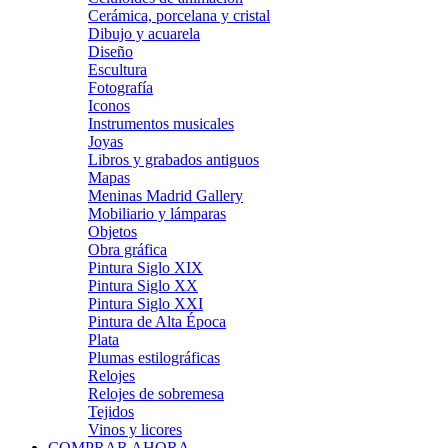
Cerámica, porcelana y cristal
Dibujo y acuarela
Diseño
Escultura
Fotografía
Iconos
Instrumentos musicales
Joyas
Libros y grabados antiguos
Mapas
Meninas Madrid Gallery
Mobiliario y lámparas
Objetos
Obra gráfica
Pintura Siglo XIX
Pintura Siglo XX
Pintura Siglo XXI
Pintura de Alta Época
Plata
Plumas estilográficas
Relojes
Relojes de sobremesa
Tejidos
Vinos y licores
COMPRAR AHORA