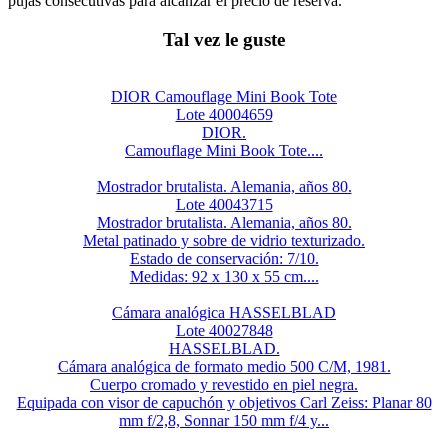
pujas consecutivas para alcanzar el precio de reserva.
Tal vez le guste
DIOR Camouflage Mini Book Tote
Lote 40004659
DIOR.
Camouflage Mini Book Tote....
Mostrador brutalista. Alemania, años 80.
Lote 40043715
Mostrador brutalista. Alemania, años 80.
Metal patinado y sobre de vidrio texturizado.
Estado de conservación: 7/10.
Medidas: 92 x 130 x 55 cm....
Cámara analógica HASSELBLAD
Lote 40027848
HASSELBLAD.
Cámara analógica de formato medio 500 C/M, 1981.
Cuerpo cromado y revestido en piel negra.
Equipada con visor de capuchón y objetivos Carl Zeiss: Planar 80
mm f/2,8, Sonnar 150 mm f/4 y...