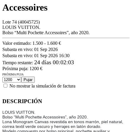
Accessoires
Lote
74
(40045725)
LOUIS VUITTON.
Bolso “Multi Pochette Accessoires”, año 2020.
Valor estimado:
1.500 - 1.600 €
Subasta en vivo:
01 Sep 2026
Subasta en vivo:
01 Sep 2026 16:30
24 días 00:02:03
Tiempo restante
:
Próxima puja:
1200
€
PRÓXIMA PUJA
No mostrar la simulación de factura
DESCRIPCIÓN
LOUIS VUITTON.
Bolso “Multi Pochette Accessoires”, año 2020.
Lona Monogram Canvas revestida en tonos marrón, piel natural,
correa textil verde oscuro y herrajes en latón dorado.
Modelo compuesto por bolso principal, pochette auxiliar y