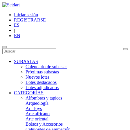
Iniciar sesión
REGISTRARSE
ES
|
EN
SUBASTAS
Calendario de subastas
Próximas subastas
Nuevos lotes
Lotes destacados
Lotes adjudicados
CATEGORÍAS
Alfombras y tapices
Arqueología
Art Toys
Arte africano
Arte oriental
Bolsos y Accesorios
Celuloides de animación