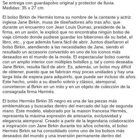
Se entrega con guardapolvo original y protector de lluvia.
Medidas: 35 x 27 cm.
El bolso Birkin de Hermès toma su nombre de la cantante y actriz
inglesa Jane Birkin, musa de diseñadores año tras año, que
durante un encuentro con Jean Louis Dumas, presidente de la
firma, en un avión, le explicó que no encontraba ningún bolso de
viaje cómodo donde pudiese guardar los biberones de su bebé, el
libro, etc., y que además fuera fácil de abrir. Juntos diseñaron el
bolso Birkin, atendiendo a las necesidades de Jane, siendo el
resultado un accesorio convertido en uno de los iconos más
deseados en el mundo de la moda. El espectacular bolso cuenta
con un amplio interior con múltiples bolsillos y, tal y como deseaba
Jane Birkin, resulta fácil de abrir. Es, además, un bolso muy difícil
de obtener, puesto que se fabrican muy pocas unidades y hay una
larga lista de espera para adquirirlo, que puede ser incluso de años.
Este hecho, unido a su diseño sobrio y clásico, atemporal,
convirtieron al Birkin en un mito y en un objeto de colección de la
consagrada firma Hermès.
El bolso Hermès Birkin 35 negro es una de las piezas más
emblemáticas y buscadas dentro del mercado del lujo de segunda
mano. Este modelo, elaborado por la maison francesa Hermès,
representa la máxima expresión de artesanía, exclusividad y
elegancia atemporal. Creado a partir de la legendaria colaboración
e inspiración con Jane Birkin durante los años ochenta, el bolso
Hermès Birkin se ha consolidado como uno de los bolsos más
deseados del mundo y una inversión permanente dentro del