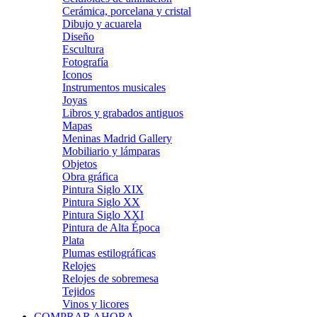
Cerámica, porcelana y cristal
Dibujo y acuarela
Diseño
Escultura
Fotografía
Iconos
Instrumentos musicales
Joyas
Libros y grabados antiguos
Mapas
Meninas Madrid Gallery
Mobiliario y lámparas
Objetos
Obra gráfica
Pintura Siglo XIX
Pintura Siglo XX
Pintura Siglo XXI
Pintura de Alta Época
Plata
Plumas estilográficas
Relojes
Relojes de sobremesa
Tejidos
Vinos y licores
COMPRAR AHORA