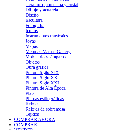
Cerámica, porcelana y cristal
Dibujo y acuarela
Diseño
Escultura
Fotografía
Iconos
Instrumentos musicales
Joyas
Mapas
Meninas Madrid Gallery
Mobiliario y lámparas
Objetos
Obra gráfica
Pintura Siglo XIX
Pintura Siglo XX
Pintura Siglo XXI
Pintura de Alta Época
Plata
Plumas estilográficas
Relojes
Relojes de sobremesa
Tejidos
COMPRAR AHORA
COMPRAR
VENDER