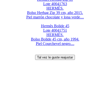
Lote 40041763
HERMÈS.
Bolso Herbag Zip 39 cm, año 2015.
Piel marrón chocolate y lona verde....
Hermès Bolide 45
Lote 40041751
HERMÈS.
Bolso Bolide 45 cm, año 1994.
Piel Courchevel negro....