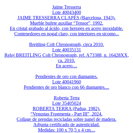
Jaime Tresserra
Lote 40043400
JAIME TRESSERRA CLAPÉS (Barcelona, 1943).
Mueble bufete auxiliar “Tensor”, 1992.
En cristal grabado al ácido, con herrajes en acero inoxidable.
Contenedores en nogal claro, con interiores en sicomo...
Breitling Colt Chronograph, circa 2010.
Lote 40035131
Reloj BREITLING Colt Chronograph, ref. A73388, n. 16428XX,
ca. 2010.
En acero....
Pendientes de oro con diamantes.
Lote 40041960
Pendientes de oro blanco con 66 diamantes....
Roberta Terra
Lote 35405024
ROBERTA TERRA (Padua, 1982).
“Venustas Fragmenta - Part III”, 2024.
Collage de prendas recicladas sobre panel de madera.
Adjunta certificado de autenticidad.
Medidas: 100 x 70,5 x 4 cm....