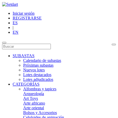
Iniciar sesión
REGISTRARSE
ES
|
EN
SUBASTAS
Calendario de subastas
Próximas subastas
Nuevos lotes
Lotes destacados
Lotes adjudicados
CATEGORÍAS
Alfombras y tapices
Arqueología
Art Toys
Arte africano
Arte oriental
Bolsos y Accesorios
Celuloides de animación