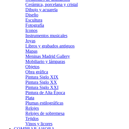
Cerámica, porcelana y cristal
Dibujo y acuarela
Diseño
Escultura
Fotografía
Iconos
Instrumentos musicales
Joyas
Libros y grabados antiguos
Mapas
Meninas Madrid Gallery
Mobiliario y lámparas
Objetos
Obra gráfica
Pintura Siglo XIX
Pintura Siglo XX
Pintura Siglo XXI
Pintura de Alta Época
Plata
Plumas estilográficas
Relojes
Relojes de sobremesa
Tejidos
Vinos y licores
COMPRAR AHORA