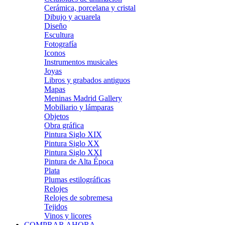
Cerámica, porcelana y cristal
Dibujo y acuarela
Diseño
Escultura
Fotografía
Iconos
Instrumentos musicales
Joyas
Libros y grabados antiguos
Mapas
Meninas Madrid Gallery
Mobiliario y lámparas
Objetos
Obra gráfica
Pintura Siglo XIX
Pintura Siglo XX
Pintura Siglo XXI
Pintura de Alta Época
Plata
Plumas estilográficas
Relojes
Relojes de sobremesa
Tejidos
Vinos y licores
COMPRAR AHORA