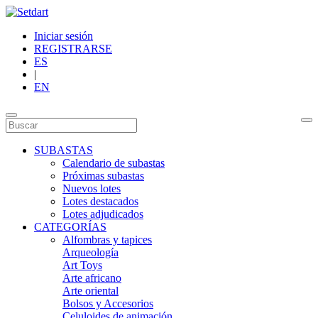
Iniciar sesión
REGISTRARSE
ES
|
EN
SUBASTAS
Calendario de subastas
Próximas subastas
Nuevos lotes
Lotes destacados
Lotes adjudicados
CATEGORÍAS
Alfombras y tapices
Arqueología
Art Toys
Arte africano
Arte oriental
Bolsos y Accesorios
Celuloides de animación