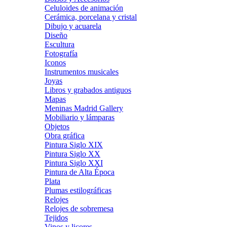
Celuloides de animación
Cerámica, porcelana y cristal
Dibujo y acuarela
Diseño
Escultura
Fotografía
Iconos
Instrumentos musicales
Joyas
Libros y grabados antiguos
Mapas
Meninas Madrid Gallery
Mobiliario y lámparas
Objetos
Obra gráfica
Pintura Siglo XIX
Pintura Siglo XX
Pintura Siglo XXI
Pintura de Alta Época
Plata
Plumas estilográficas
Relojes
Relojes de sobremesa
Tejidos
Vinos y licores