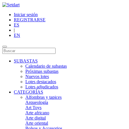
Iniciar sesión
REGISTRARSE
ES
|
EN
SUBASTAS
Calendario de subastas
Próximas subastas
Nuevos lotes
Lotes destacados
Lotes adjudicados
CATEGORÍAS
Alfombras y tapices
Arqueología
Art Toys
Arte africano
Arte digital
Arte oriental
Bolsos y Accesorios