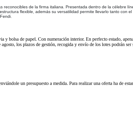
econocibles de la firma italiana. Presentada dentro de la célebre lín
structura flexible, además su versatilidad permite llevarlo tanto co
 Fendi.
uvia y bolsa de papel. Con numeración interior. En perfecto estado, apena
e agosto, los plazos de gestión, recogida y envío de los lotes podrán ser
enviándole un presupuesto a medida. Para realizar una oferta ha de es