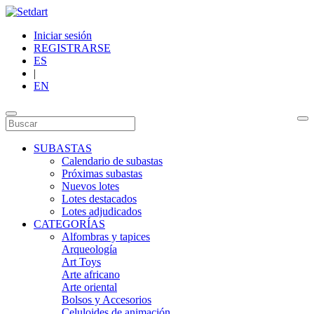
Iniciar sesión
REGISTRARSE
ES
|
EN
SUBASTAS
Calendario de subastas
Próximas subastas
Nuevos lotes
Lotes destacados
Lotes adjudicados
CATEGORÍAS
Alfombras y tapices
Arqueología
Art Toys
Arte africano
Arte oriental
Bolsos y Accesorios
Celuloides de animación