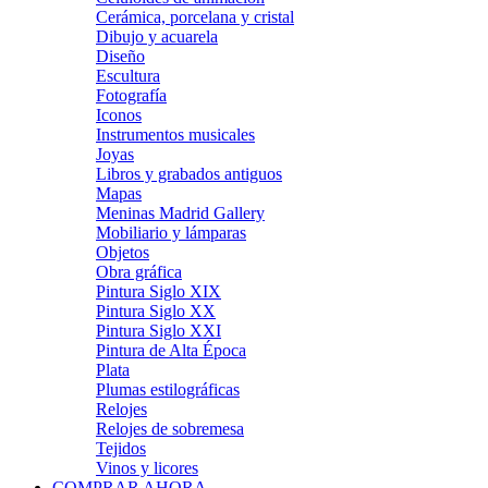
Cerámica, porcelana y cristal
Dibujo y acuarela
Diseño
Escultura
Fotografía
Iconos
Instrumentos musicales
Joyas
Libros y grabados antiguos
Mapas
Meninas Madrid Gallery
Mobiliario y lámparas
Objetos
Obra gráfica
Pintura Siglo XIX
Pintura Siglo XX
Pintura Siglo XXI
Pintura de Alta Época
Plata
Plumas estilográficas
Relojes
Relojes de sobremesa
Tejidos
Vinos y licores
COMPRAR AHORA