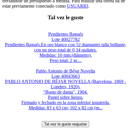
enviándole un presupuesto a medida. Para realizar una oferta ha de
estar previamente conectado como
USUARIO
.
Tal vez le guste
Pendientes Bagués
Lote 40027782
Pendientes Bagués.En oro blanco con 52 diamantes talla brillante,
con un peso total de 0,34 quilates.
Medidas: 10 mm.(diámetro).
Peso total: 2 gr....
Pablo Antonio de Béjar Novella
Lote 40043663
PABLO ANTONIO DE BÉJAR NOVELLA (Barcelona, 1869 -
Londres, 1920).
“Busto de dama”, 1904.
Pastel sobre lienzo.
Firmado y fechado en la zona inferior izquierda.
Medidas: 83 x 63 cm; 102 x 82 cm (m...