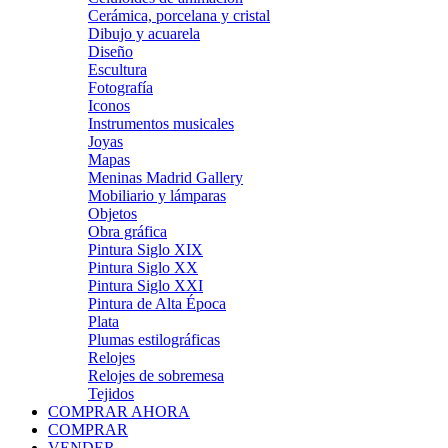
Cerámica, porcelana y cristal
Dibujo y acuarela
Diseño
Escultura
Fotografía
Iconos
Instrumentos musicales
Joyas
Mapas
Meninas Madrid Gallery
Mobiliario y lámparas
Objetos
Obra gráfica
Pintura Siglo XIX
Pintura Siglo XX
Pintura Siglo XXI
Pintura de Alta Época
Plata
Plumas estilográficas
Relojes
Relojes de sobremesa
Tejidos
COMPRAR AHORA
COMPRAR
VENDER