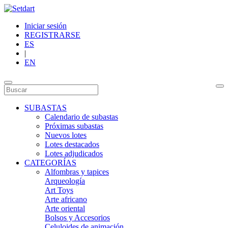
Iniciar sesión
REGISTRARSE
ES
|
EN
SUBASTAS
Calendario de subastas
Próximas subastas
Nuevos lotes
Lotes destacados
Lotes adjudicados
CATEGORÍAS
Alfombras y tapices
Arqueología
Art Toys
Arte africano
Arte oriental
Bolsos y Accesorios
Celuloides de animación