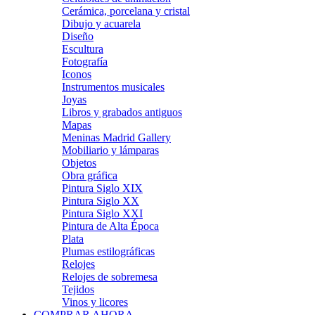
Cerámica, porcelana y cristal
Dibujo y acuarela
Diseño
Escultura
Fotografía
Iconos
Instrumentos musicales
Joyas
Libros y grabados antiguos
Mapas
Meninas Madrid Gallery
Mobiliario y lámparas
Objetos
Obra gráfica
Pintura Siglo XIX
Pintura Siglo XX
Pintura Siglo XXI
Pintura de Alta Época
Plata
Plumas estilográficas
Relojes
Relojes de sobremesa
Tejidos
Vinos y licores
COMPRAR AHORA