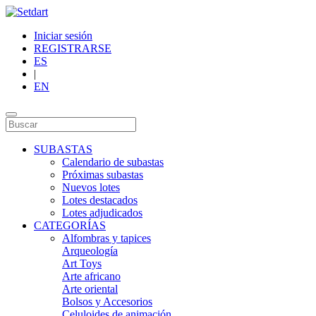
Iniciar sesión
REGISTRARSE
ES
|
EN
SUBASTAS
Calendario de subastas
Próximas subastas
Nuevos lotes
Lotes destacados
Lotes adjudicados
CATEGORÍAS
Alfombras y tapices
Arqueología
Art Toys
Arte africano
Arte oriental
Bolsos y Accesorios
Celuloides de animación