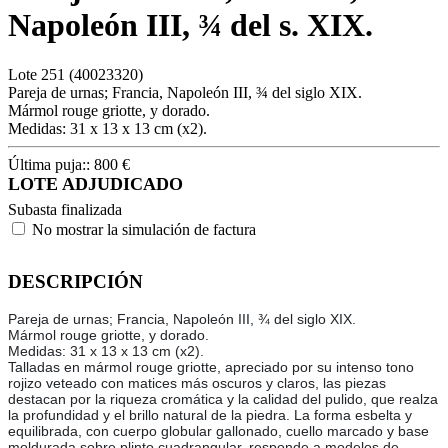
Napoleón III, ¾ del s. XIX.
Lote
251
(40023320)
Pareja de urnas; Francia, Napoleón III, ¾ del siglo XIX.
Mármol rouge griotte, y dorado.
Medidas: 31 x 13 x 13 cm (x2).
Última puja::
800
€
LOTE ADJUDICADO
Subasta finalizada
No mostrar la simulación de factura
DESCRIPCIÓN
Pareja de urnas; Francia, Napoleón III, ¾ del siglo XIX.
Mármol rouge griotte, y dorado.
Medidas: 31 x 13 x 13 cm (x2).
Talladas en mármol rouge griotte, apreciado por su intenso tono
rojizo veteado con matices más oscuros y claros, las piezas
destacan por la riqueza cromática y la calidad del pulido, que realza
la profundidad y el brillo natural de la piedra. La forma esbelta y
equilibrada, con cuerpo globular gallonado, cuello marcado y base
moldurada sobre plinto cuadrangular, responde a modelos de