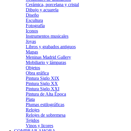
Cerámica, porcelana y cristal
Dibujo y acuarela
Diseño
Escultura
Fotografía
Iconos
Instrumentos musicales
Joyas
Libros y grabados antiguos
Mapas
Meninas Madrid Gallery
Mobiliario y lámparas
Objetos
Obra gráfica
Pintura Siglo XIX
Pintura Siglo XX
Pintura Siglo XXI
Pintura de Alta Época
Plata
Plumas estilográficas
Relojes
Relojes de sobremesa
Tejidos
Vinos y licores
COMPRAR AHORA