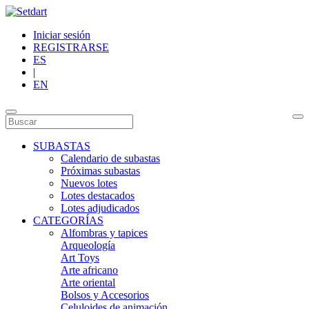
Iniciar sesión
REGISTRARSE
ES
|
EN
SUBASTAS
Calendario de subastas
Próximas subastas
Nuevos lotes
Lotes destacados
Lotes adjudicados
CATEGORÍAS
Alfombras y tapices
Arqueología
Art Toys
Arte africano
Arte oriental
Bolsos y Accesorios
Celuloides de animación