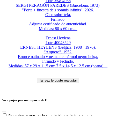
Lote 35404986
SERGI PERAGÓN PAREDES (Barcelona, 1973).
"Porta + finestra dels somnis infinits". 2026.
Óleo sobre tela.
Firmado.
Adjunta certificado de autenticidad.
Medidas: 80 x 60 cm....
Ernest Heylens
Lote 40043529
ERNEST HEYLENS (Bélgica, 1908 - 1976).
“Arquero”, 1952.
Bronce patinado y peana de mármol negro belga.
Firmado y fechado.
Medidas: 57 x 29 x 11,5 cm; 7,5 x 14,5 x 12,5 cm (peana)....
Va a pujar por un importe de
€
No volver a mostrar la simulación de factura al pujar.