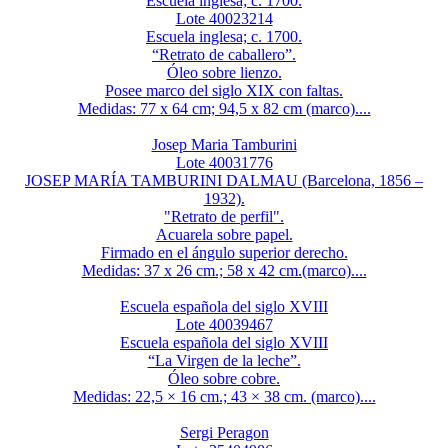
Escuela inglesa; c. 1700.
Lote 40023214
Escuela inglesa; c. 1700.
“Retrato de caballero”.
Óleo sobre lienzo.
Posee marco del siglo XIX con faltas.
Medidas: 77 x 64 cm; 94,5 x 82 cm (marco)....
Josep Maria Tamburini
Lote 40031776
JOSEP MARÍA TAMBURINI DALMAU (Barcelona, 1856 –
1932).
"Retrato de perfil".
Acuarela sobre papel.
Firmado en el ángulo superior derecho.
Medidas: 37 x 26 cm.; 58 x 42 cm.(marco)....
Escuela española del siglo XVIII
Lote 40039467
Escuela española del siglo XVIII
“La Virgen de la leche”.
Óleo sobre cobre.
Medidas: 22,5 × 16 cm.; 43 × 38 cm. (marco)....
Sergi Peragon