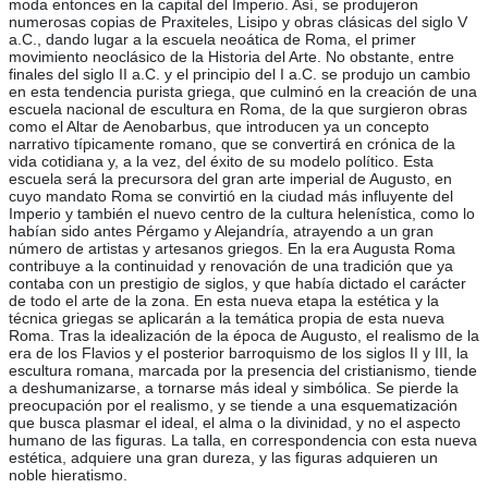
moda entonces en la capital del Imperio. Así, se produjeron
numerosas copias de Praxiteles, Lisipo y obras clásicas del siglo V
a.C., dando lugar a la escuela neoática de Roma, el primer
movimiento neoclásico de la Historia del Arte. No obstante, entre
finales del siglo II a.C. y el principio del I a.C. se produjo un cambio
en esta tendencia purista griega, que culminó en la creación de una
escuela nacional de escultura en Roma, de la que surgieron obras
como el Altar de Aenobarbus, que introducen ya un concepto
narrativo típicamente romano, que se convertirá en crónica de la
vida cotidiana y, a la vez, del éxito de su modelo político. Esta
escuela será la precursora del gran arte imperial de Augusto, en
cuyo mandato Roma se convirtió en la ciudad más influyente del
Imperio y también el nuevo centro de la cultura helenística, como lo
habían sido antes Pérgamo y Alejandría, atrayendo a un gran
número de artistas y artesanos griegos. En la era Augusta Roma
contribuye a la continuidad y renovación de una tradición que ya
contaba con un prestigio de siglos, y que había dictado el carácter
de todo el arte de la zona. En esta nueva etapa la estética y la
técnica griegas se aplicarán a la temática propia de esta nueva
Roma. Tras la idealización de la época de Augusto, el realismo de la
era de los Flavios y el posterior barroquismo de los siglos II y III, la
escultura romana, marcada por la presencia del cristianismo, tiende
a deshumanizarse, a tornarse más ideal y simbólica. Se pierde la
preocupación por el realismo, y se tiende a una esquematización
que busca plasmar el ideal, el alma o la divinidad, y no el aspecto
humano de las figuras. La talla, en correspondencia con esta nueva
estética, adquiere una gran dureza, y las figuras adquieren un
noble hieratismo.