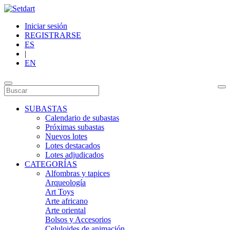
Iniciar sesión
REGISTRARSE
ES
|
EN
SUBASTAS
Calendario de subastas
Próximas subastas
Nuevos lotes
Lotes destacados
Lotes adjudicados
CATEGORÍAS
Alfombras y tapices
Arqueología
Art Toys
Arte africano
Arte oriental
Bolsos y Accesorios
Celuloides de animación