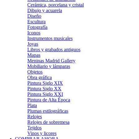
Cerámica, porcelana y cristal
Dibujo y acuarela
Diseño
Escultura
Fotografía
Iconos
Instrumentos musicales
Joyas
Libros y grabados antiguos
Mapas
Meninas Madrid Gallery
Mobiliario y lámparas
Objetos
Obra gráfica
Pintura Siglo XIX
Pintura Siglo XX
Pintura Siglo XXI
Pintura de Alta Época
Plata
Plumas estilográficas
Relojes
Relojes de sobremesa
Tejidos
Vinos y licores
COMPRAR AHORA