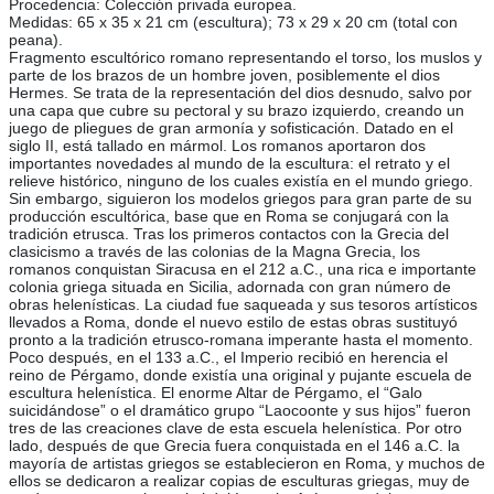
Procedencia: Colección privada europea.
Medidas: 65 x 35 x 21 cm (escultura); 73 x 29 x 20 cm (total con
peana).
Fragmento escultórico romano representando el torso, los muslos y
parte de los brazos de un hombre joven, posiblemente el dios
Hermes. Se trata de la representación del dios desnudo, salvo por
una capa que cubre su pectoral y su brazo izquierdo, creando un
juego de pliegues de gran armonía y sofisticación. Datado en el
siglo II, está tallado en mármol. Los romanos aportaron dos
importantes novedades al mundo de la escultura: el retrato y el
relieve histórico, ninguno de los cuales existía en el mundo griego.
Sin embargo, siguieron los modelos griegos para gran parte de su
producción escultórica, base que en Roma se conjugará con la
tradición etrusca. Tras los primeros contactos con la Grecia del
clasicismo a través de las colonias de la Magna Grecia, los
romanos conquistan Siracusa en el 212 a.C., una rica e importante
colonia griega situada en Sicilia, adornada con gran número de
obras helenísticas. La ciudad fue saqueada y sus tesoros artísticos
llevados a Roma, donde el nuevo estilo de estas obras sustituyó
pronto a la tradición etrusco-romana imperante hasta el momento.
Poco después, en el 133 a.C., el Imperio recibió en herencia el
reino de Pérgamo, donde existía una original y pujante escuela de
escultura helenística. El enorme Altar de Pérgamo, el “Galo
suicidándose” o el dramático grupo “Laocoonte y sus hijos” fueron
tres de las creaciones clave de esta escuela helenística. Por otro
lado, después de que Grecia fuera conquistada en el 146 a.C. la
mayoría de artistas griegos se establecieron en Roma, y muchos de
ellos se dedicaron a realizar copias de esculturas griegas, muy de