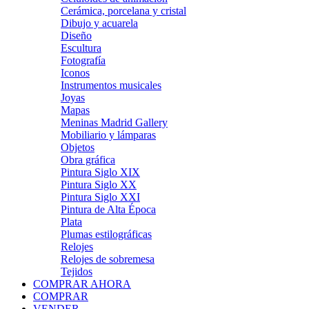
Cerámica, porcelana y cristal
Dibujo y acuarela
Diseño
Escultura
Fotografía
Iconos
Instrumentos musicales
Joyas
Mapas
Meninas Madrid Gallery
Mobiliario y lámparas
Objetos
Obra gráfica
Pintura Siglo XIX
Pintura Siglo XX
Pintura Siglo XXI
Pintura de Alta Época
Plata
Plumas estilográficas
Relojes
Relojes de sobremesa
Tejidos
COMPRAR AHORA
COMPRAR
VENDER