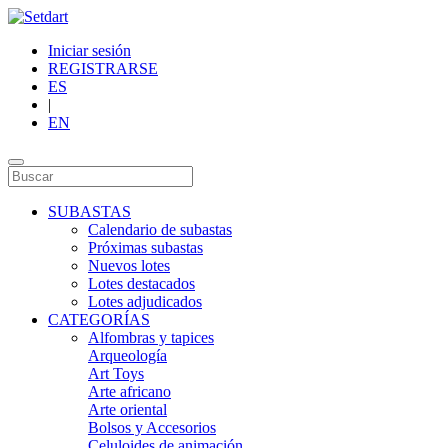
Iniciar sesión
REGISTRARSE
ES
|
EN
SUBASTAS
Calendario de subastas
Próximas subastas
Nuevos lotes
Lotes destacados
Lotes adjudicados
CATEGORÍAS
Alfombras y tapices
Arqueología
Art Toys
Arte africano
Arte oriental
Bolsos y Accesorios
Celuloides de animación