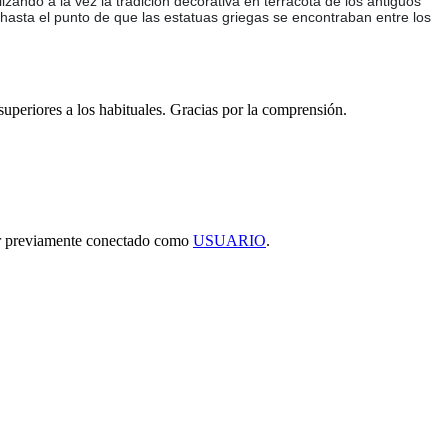
izando a la vez la tradición decorativa en terracota de los antiguos
hasta el punto de que las estatuas griegas se encontraban entre los
 superiores a los habituales. Gracias por la comprensión.
tar previamente conectado como
USUARIO
.