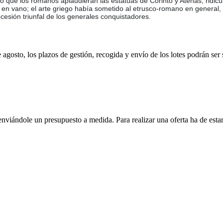
ró que los romanos aplaudieran las estatuas de Corinto y Atenas, ridicul
en vano; el arte griego había sometido al etrusco-romano en general, 
cesión triunfal de los generales conquistadores.
e agosto, los plazos de gestión, recogida y envío de los lotes podrán ser
enviándole un presupuesto a medida. Para realizar una oferta ha de es