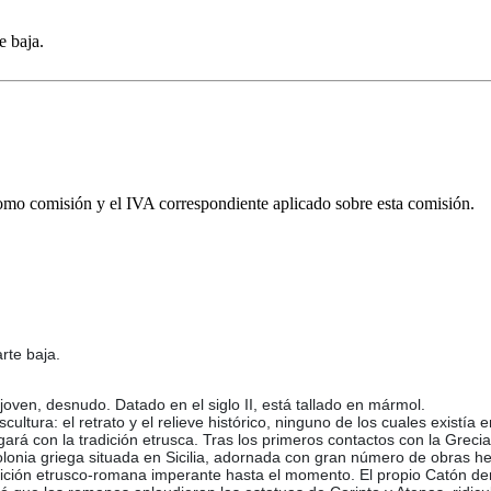
e baja.
omo comisión y el IVA correspondiente aplicado sobre esta comisión.
rte baja.
ven, desnudo. Datado en el siglo II, está tallado en mármol.
tura: el retrato y el relieve histórico, ninguno de los cuales existía
á con la tradición etrusca. Tras los primeros contactos con la Grecia 
lonia griega situada en Sicilia, adornada con gran número de obras hel
adición etrusco-romana imperante hasta el momento. El propio Catón d