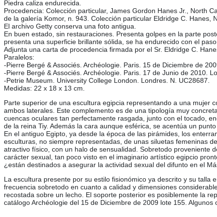
Piedra caliza endurecida.
Procedencia: Colección particular, James Gordon Hanes Jr., North Car
de la galería Komor, n. 943. Colección particular Eldridge C. Hanes,
El archivo Getty conserva una foto antigua.
En buen estado, sin restauraciones. Presenta golpes en la parte poster
presenta una superficie brillante sólida, se ha endurecido con el pas
Adjunta una carta de procedencia firmada por el Sr. Eldridge C. Hane
Paralelos:
-Pierre Bergé & Associés. Archéologie. Paris. 15 de Diciembre de 200
-Pierre Bergé & Associés. Archéologie. Paris. 17 de Junio de 2010. L
-Petrie Museum. University College London. Londres. N. UC28687.
Medidas: 22 x 18 x 13 cm.
Parte superior de una escultura egipcia representando a una mujer c
ambos laterales. Este complemento es de una tipología muy concreta,
cuencas oculares tan perfectamente rasgada, junto con el tocado, en
de la reina Tiy. Además la cara aunque esférica, se acentúa un punto 
En el antiguo Egipto, ya desde la época de las pirámides, los enterr
esculturas, no siempre representadas, de unas siluetas femeninas d
atractivo físico, con un halo de sensualidad. Sobretodo proveniente
carácter sexual, tan poco visto en el imaginario artístico egipcio pr
¿están destinados a asegurar la actividad sexual del difunto en el Más
La escultura presente por su estilo fisionómico ya descrito y su tal
frecuencia sobretodo en cuanto a calidad y dimensiones considerabl
recostada sobre un lecho. El soporte posterior es posiblemente la 
catálogo Archéologie del 15 de Diciembre de 2009 lote 155. Algunos o