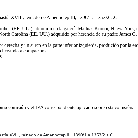
astía XVIII, reinado de Amenhotep III, 1390/1 a 1353/2 a.C.
olina (EE. UU.) adquirido en la galería Mathias Komor, Nueva York, ent
 North Carolina (EE. UU.) adquirido por herencia de su padre James G. 
or derecha y un surco en la parte inferior izquierda, producido por la er
po llegando a compactarse.
s.
omo comisión y el IVA correspondiente aplicado sobre esta comisión.
stía XVIII, reinado de Amenhotep III, 1390/1 a 1353/2 a.C.