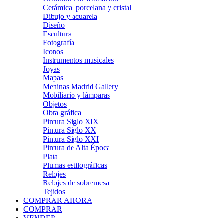
Cerámica, porcelana y cristal
Dibujo y acuarela
Diseño
Escultura
Fotografía
Iconos
Instrumentos musicales
Joyas
Mapas
Meninas Madrid Gallery
Mobiliario y lámparas
Objetos
Obra gráfica
Pintura Siglo XIX
Pintura Siglo XX
Pintura Siglo XXI
Pintura de Alta Época
Plata
Plumas estilográficas
Relojes
Relojes de sobremesa
Tejidos
COMPRAR AHORA
COMPRAR
VENDER