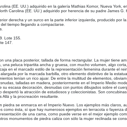
olina (EE. UU.) adquirido en la galería Mathias Komor, Nueva York, ent
 North Carolina (EE. UU.) adquirido por herencia de su padre James G. 
ior derecha y un surco en la parte inferior izquierda, producido por la
o del tiempo llegando a compactarse.
s.
9. Lote 155.
ote 147.
on una placa posterior, tallada de forma rectangular. La mujer tiene 
 una peluca tripartita ancha y gruesa, con mucho volumen, algo corta,
caja en el marcado estilo de la representación femenina durante el re
alargada por la marcada barbilla, otro elemento distintivo de la estatu
amientos tenían un rico ajuar. De entre la multitud de elementos, obvi
esnudas, talladas en madera, posteriormente en el Imperio Medio mod
 de su escasa decoración, desnudas con puntos dibujados sobre el cuer
onto despertó la atracción de estudiosos y coleccionistas. Son concubin
 Allá y la procreación resultante.
la en piedra se enmarca en el Imperio Nuevo. Los ejemplos más claros,
es como ésta, sí que hay numerosos ejemplos en terracota o fayenza 
representación de una cama, como puede verse en el mejor ejemplo com
tros monumentos de piedra caliza con sólo la mujer reclinada se conse