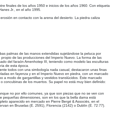
re finales de los años 1950 e inicios de los años 1960. Con etiqueta
Hanes Jr., en el año 1995.
 erosión en contacto con la arena del desierto. La piedra caliza
ambas palmas de las manos extendidas sujetándose la peluca por
 propio de las producciones del Imperio Nuevo. La forma de las
inado del faraón Amenhotep III, teniendo como modelo las esculturas
aria de esta época.
amente todos con una simbología nada casual, destacaron unas finas
eladas en fayenza y en el Imperio Nuevo en piedra, con un marcado
po a modo de gargantillas y vestidos translúcidos. Este marcado
as o concubinas de los muertos. Su papel no está muy bien definido:
 aunque no por ello comunes, ya que son piezas que no se ven con
de pequeñas dimensiones, son en los que la bella dama está
pleto aparecido en mercado en Pierre Bergé & Associés, en el
rvan en Bruselas (E. 2591), Florencia (2142) o Dublín (E. 72:77).