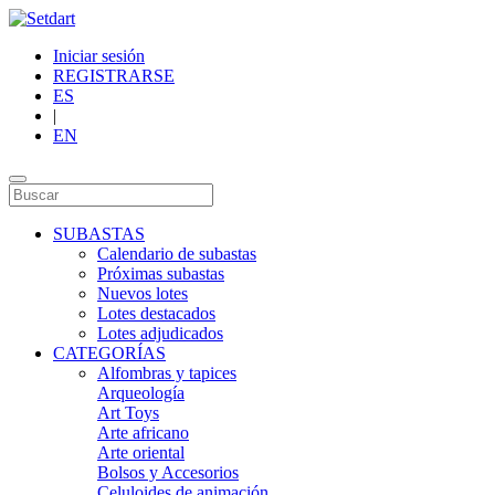
Iniciar sesión
REGISTRARSE
ES
|
EN
SUBASTAS
Calendario de subastas
Próximas subastas
Nuevos lotes
Lotes destacados
Lotes adjudicados
CATEGORÍAS
Alfombras y tapices
Arqueología
Art Toys
Arte africano
Arte oriental
Bolsos y Accesorios
Celuloides de animación