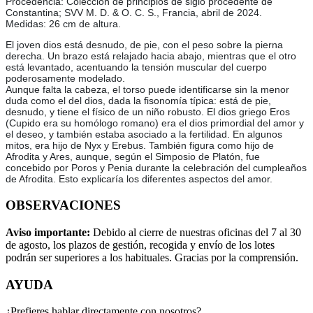
Procedencia: Colección de principios de siglo procedente de
Constantina; SVV M. D. & O. C. S., Francia, abril de 2024.
Medidas: 26 cm de altura.
El joven dios está desnudo, de pie, con el peso sobre la pierna
derecha. Un brazo está relajado hacia abajo, mientras que el otro
está levantado, acentuando la tensión muscular del cuerpo
poderosamente modelado.
Aunque falta la cabeza, el torso puede identificarse sin la menor
duda como el del dios, dada la fisonomía típica: está de pie,
desnudo, y tiene el físico de un niño robusto. El dios griego Eros
(Cupido era su homólogo romano) era el dios primordial del amor y
el deseo, y también estaba asociado a la fertilidad. En algunos
mitos, era hijo de Nyx y Erebus. También figura como hijo de
Afrodita y Ares, aunque, según el Simposio de Platón, fue
concebido por Poros y Penia durante la celebración del cumpleaños
de Afrodita. Esto explicaría los diferentes aspectos del amor.
OBSERVACIONES
Aviso importante:
Debido al cierre de nuestras oficinas del 7 al 30
de agosto, los plazos de gestión, recogida y envío de los lotes
podrán ser superiores a los habituales. Gracias por la comprensión.
AYUDA
¿Prefieres hablar directamente con nosotros?