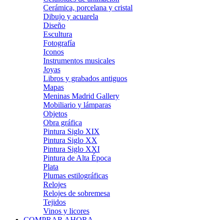
Cerámica, porcelana y cristal
Dibujo y acuarela
Diseño
Escultura
Fotografía
Iconos
Instrumentos musicales
Joyas
Libros y grabados antiguos
Mapas
Meninas Madrid Gallery
Mobiliario y lámparas
Objetos
Obra gráfica
Pintura Siglo XIX
Pintura Siglo XX
Pintura Siglo XXI
Pintura de Alta Época
Plata
Plumas estilográficas
Relojes
Relojes de sobremesa
Tejidos
Vinos y licores
COMPRAR AHORA