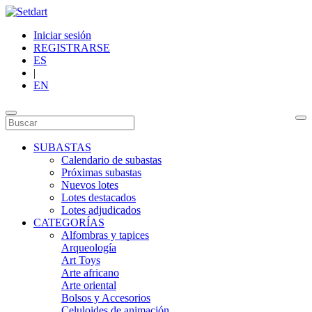
Iniciar sesión
REGISTRARSE
ES
|
EN
SUBASTAS
Calendario de subastas
Próximas subastas
Nuevos lotes
Lotes destacados
Lotes adjudicados
CATEGORÍAS
Alfombras y tapices
Arqueología
Art Toys
Arte africano
Arte oriental
Bolsos y Accesorios
Celuloides de animación