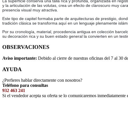
La superficie conserva una talla rica y profunda, organizada en regis
y la articulación de las volutas, crea un efecto de claroscuro muy car
presencia visual muy atractiva.
Este tipo de capitel formaba parte de arquitecturas de prestigio, don
tradición clásica se transforma aquí en un lenguaje plenamente islámic
Por su cronología, material, procedencia antigua en colección barcelo
su decoración rica y su buen estado general la convierten en un testi
OBSERVACIONES
Aviso importante:
Debido al cierre de nuestras oficinas del 7 al 30 d
AYUDA
¿Prefieres hablar directamente con nosotros?
Teléfono para consultas
932 463 241
Si el vendedor acepta su oferta se lo comunicaremos inmediatamente 