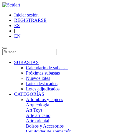
Iniciar sesión
REGISTRARSE
ES
|
EN
SUBASTAS
Calendario de subastas
Próximas subastas
Nuevos lotes
Lotes destacados
Lotes adjudicados
CATEGORÍAS
Alfombras y tapices
Arqueología
Art Toys
Arte africano
Arte oriental
Bolsos y Accesorios
Celuloides de animación