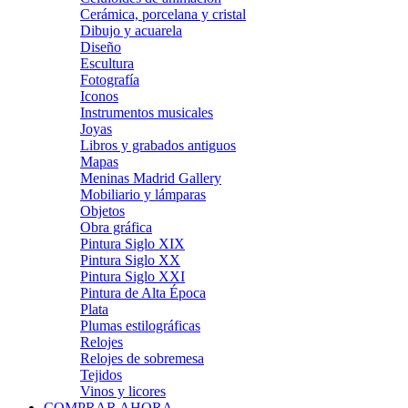
Cerámica, porcelana y cristal
Dibujo y acuarela
Diseño
Escultura
Fotografía
Iconos
Instrumentos musicales
Joyas
Libros y grabados antiguos
Mapas
Meninas Madrid Gallery
Mobiliario y lámparas
Objetos
Obra gráfica
Pintura Siglo XIX
Pintura Siglo XX
Pintura Siglo XXI
Pintura de Alta Época
Plata
Plumas estilográficas
Relojes
Relojes de sobremesa
Tejidos
Vinos y licores
COMPRAR AHORA