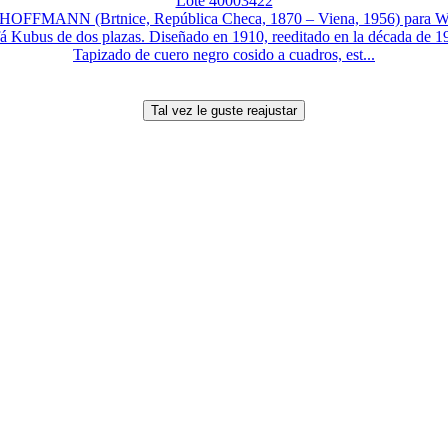
Lote 40003422
OFFMANN (Brtnice, República Checa, 1870 – Viena, 1956) para W
á Kubus de dos plazas. Diseñado en 1910, reeditado en la década de 1
Tapizado de cuero negro cosido a cuadros, est...