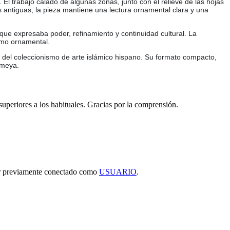
 El trabajo calado de algunas zonas, junto con el relieve de las hojas
as antiguas, la pieza mantiene una lectura ornamental clara y una
 que expresaba poder, refinamiento y continuidad cultural. La
itmo ornamental.
ro del coleccionismo de arte islámico hispano. Su formato compacto,
omeya.
 superiores a los habituales. Gracias por la comprensión.
tar previamente conectado como
USUARIO
.