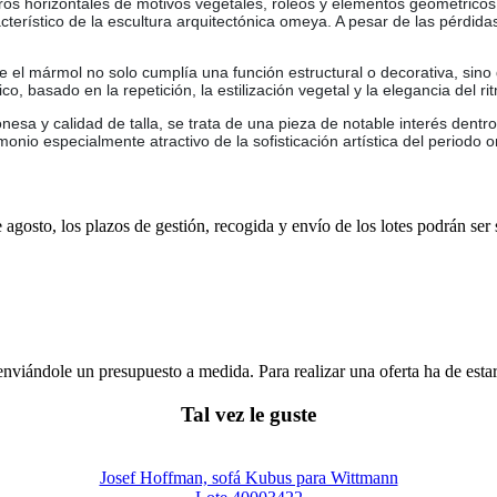
tros horizontales de motivos vegetales, roleos y elementos geométricos.
acterístico de la escultura arquitectónica omeya. A pesar de las pérdid
de el mármol no solo cumplía una función estructural o decorativa, sino
o, basado en la repetición, la estilización vegetal y la elegancia del r
nesa y calidad de talla, se trata de una pieza de notable interés dent
monio especialmente atractivo de la sofisticación artística del periodo 
e agosto, los plazos de gestión, recogida y envío de los lotes podrán ser
enviándole un presupuesto a medida. Para realizar una oferta ha de es
Tal vez le guste
Josef Hoffman, sofá Kubus para Wittmann