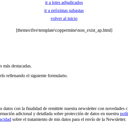
ir a lotes adjudicados
ir a próximas subastas
volver al inicio
[themes\five\template\coppermine\non_exist_ap.html]
es más destacadas.
rlo rellenando el siguiente formulario.
os con la finalidad de remitirte nuestra newsletter con novedades come
ormación adicional y detallada sobre protección de datos en nuestra
polí
vacidad
sobre el tratamiento de mis datos para el envío de la Newsletter.