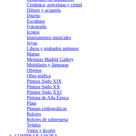
Cerámica, porcelana y cristal
Dibujo y acuarela
Diseño
Escultura
Fotografía
Iconos
Instrumentos musicales
Joyas
Libros y grabados antiguos
Mapas
Meninas Madrid Gallery
Mobiliario y lámparas
Objetos
Obra gráfica
Pintura Siglo XIX
Pintura Siglo XX
Pintura Siglo XXI
Pintura de Alta Época
Plata
Plumas estilográficas
Relojes
Relojes de sobremesa
Tejidos
Vinos y licores
COMPRAR AHORA