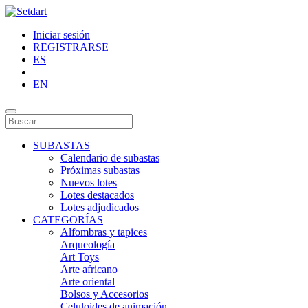
Iniciar sesión
REGISTRARSE
ES
|
EN
SUBASTAS
Calendario de subastas
Próximas subastas
Nuevos lotes
Lotes destacados
Lotes adjudicados
CATEGORÍAS
Alfombras y tapices
Arqueología
Art Toys
Arte africano
Arte oriental
Bolsos y Accesorios
Celuloides de animación