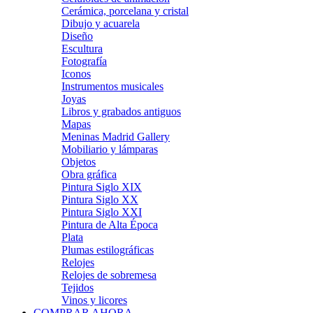
Cerámica, porcelana y cristal
Dibujo y acuarela
Diseño
Escultura
Fotografía
Iconos
Instrumentos musicales
Joyas
Libros y grabados antiguos
Mapas
Meninas Madrid Gallery
Mobiliario y lámparas
Objetos
Obra gráfica
Pintura Siglo XIX
Pintura Siglo XX
Pintura Siglo XXI
Pintura de Alta Época
Plata
Plumas estilográficas
Relojes
Relojes de sobremesa
Tejidos
Vinos y licores
COMPRAR AHORA