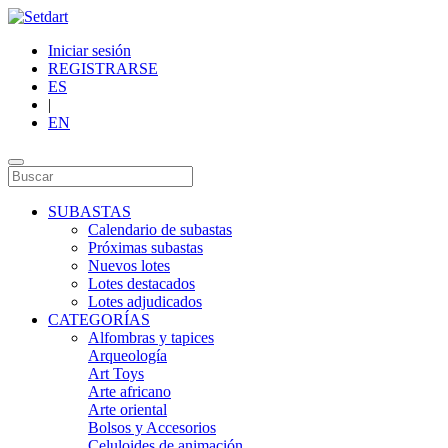
Iniciar sesión
REGISTRARSE
ES
|
EN
SUBASTAS
Calendario de subastas
Próximas subastas
Nuevos lotes
Lotes destacados
Lotes adjudicados
CATEGORÍAS
Alfombras y tapices
Arqueología
Art Toys
Arte africano
Arte oriental
Bolsos y Accesorios
Celuloides de animación