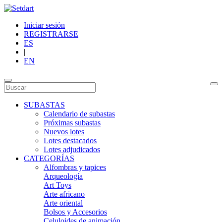
Iniciar sesión
REGISTRARSE
ES
|
EN
SUBASTAS
Calendario de subastas
Próximas subastas
Nuevos lotes
Lotes destacados
Lotes adjudicados
CATEGORÍAS
Alfombras y tapices
Arqueología
Art Toys
Arte africano
Arte oriental
Bolsos y Accesorios
Celuloides de animación