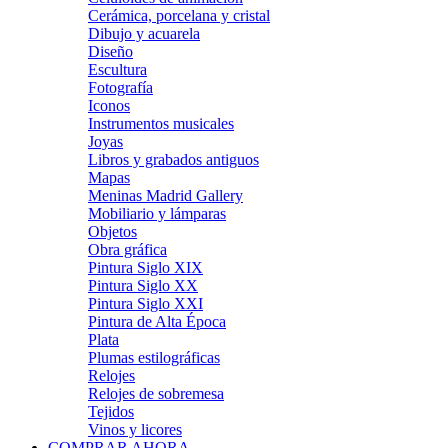
Cerámica, porcelana y cristal
Dibujo y acuarela
Diseño
Escultura
Fotografía
Iconos
Instrumentos musicales
Joyas
Libros y grabados antiguos
Mapas
Meninas Madrid Gallery
Mobiliario y lámparas
Objetos
Obra gráfica
Pintura Siglo XIX
Pintura Siglo XX
Pintura Siglo XXI
Pintura de Alta Época
Plata
Plumas estilográficas
Relojes
Relojes de sobremesa
Tejidos
Vinos y licores
COMPRAR AHORA