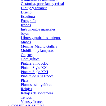
Cerámica, porcelana y cristal
Dibujo y acuarela
Diseño
Escultura
Fotografía
Iconos
Instrumentos musicales
Joyas
Libros y grabados antiguos
Mapas
Meninas Madrid Gallery
Mobiliario y lámparas
Objetos
Obra gráfica
Pintura Siglo XIX
Pintura Siglo XX
Pintura Siglo XXI
Pintura de Alta Época
Plata
Plumas estilográficas
Relojes
Relojes de sobremesa
Tejidos
Vinos y licores
COMPRAR AHORA