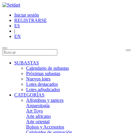
Iniciar sesión
REGISTRARSE
ES
|
EN
SUBASTAS
Calendario de subastas
Próximas subastas
Nuevos lotes
Lotes destacados
Lotes adjudicados
CATEGORÍAS
Alfombras y tapices
Arqueología
Art Toys
Arte africano
Arte oriental
Bolsos y Accesorios
Celuloides de animación