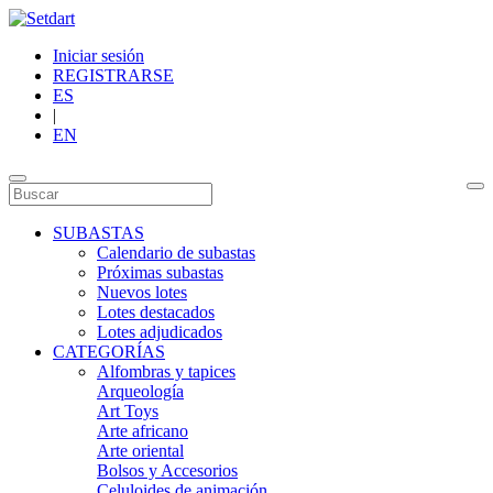
Iniciar sesión
REGISTRARSE
ES
|
EN
SUBASTAS
Calendario de subastas
Próximas subastas
Nuevos lotes
Lotes destacados
Lotes adjudicados
CATEGORÍAS
Alfombras y tapices
Arqueología
Art Toys
Arte africano
Arte oriental
Bolsos y Accesorios
Celuloides de animación