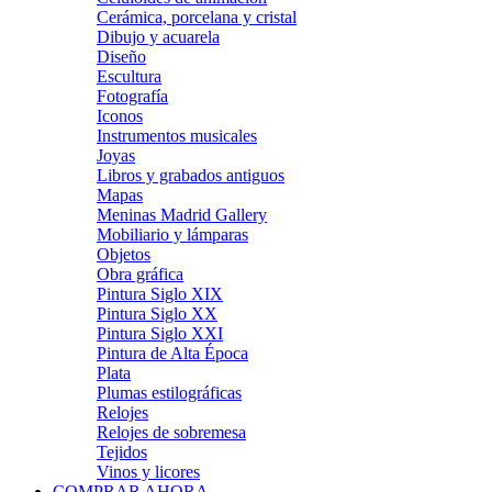
Cerámica, porcelana y cristal
Dibujo y acuarela
Diseño
Escultura
Fotografía
Iconos
Instrumentos musicales
Joyas
Libros y grabados antiguos
Mapas
Meninas Madrid Gallery
Mobiliario y lámparas
Objetos
Obra gráfica
Pintura Siglo XIX
Pintura Siglo XX
Pintura Siglo XXI
Pintura de Alta Época
Plata
Plumas estilográficas
Relojes
Relojes de sobremesa
Tejidos
Vinos y licores
COMPRAR AHORA