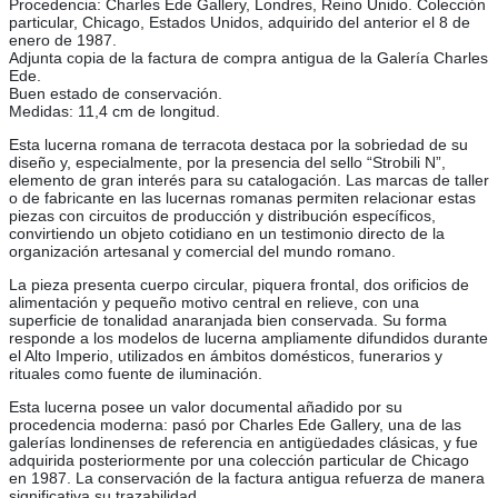
Procedencia: Charles Ede Gallery, Londres, Reino Unido. Colección
particular, Chicago, Estados Unidos, adquirido del anterior el 8 de
enero de 1987.
Adjunta copia de la factura de compra antigua de la Galería Charles
Ede.
Buen estado de conservación.
Medidas: 11,4 cm de longitud.
Esta lucerna romana de terracota destaca por la sobriedad de su
diseño y, especialmente, por la presencia del sello “Strobili N”,
elemento de gran interés para su catalogación. Las marcas de taller
o de fabricante en las lucernas romanas permiten relacionar estas
piezas con circuitos de producción y distribución específicos,
convirtiendo un objeto cotidiano en un testimonio directo de la
organización artesanal y comercial del mundo romano.
La pieza presenta cuerpo circular, piquera frontal, dos orificios de
alimentación y pequeño motivo central en relieve, con una
superficie de tonalidad anaranjada bien conservada. Su forma
responde a los modelos de lucerna ampliamente difundidos durante
el Alto Imperio, utilizados en ámbitos domésticos, funerarios y
rituales como fuente de iluminación.
Esta lucerna posee un valor documental añadido por su
procedencia moderna: pasó por Charles Ede Gallery, una de las
galerías londinenses de referencia en antigüedades clásicas, y fue
adquirida posteriormente por una colección particular de Chicago
en 1987. La conservación de la factura antigua refuerza de manera
significativa su trazabilidad.