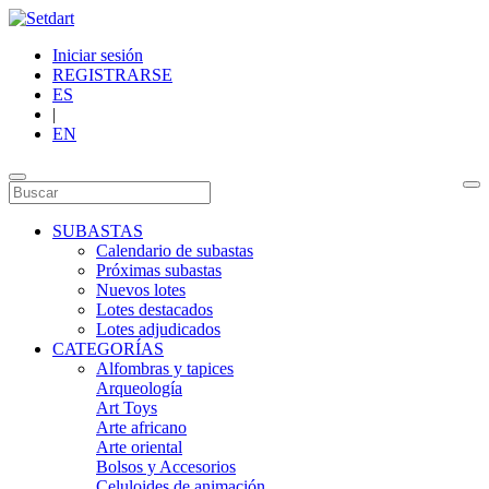
Iniciar sesión
REGISTRARSE
ES
|
EN
SUBASTAS
Calendario de subastas
Próximas subastas
Nuevos lotes
Lotes destacados
Lotes adjudicados
CATEGORÍAS
Alfombras y tapices
Arqueología
Art Toys
Arte africano
Arte oriental
Bolsos y Accesorios
Celuloides de animación