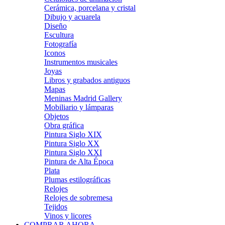
Cerámica, porcelana y cristal
Dibujo y acuarela
Diseño
Escultura
Fotografía
Iconos
Instrumentos musicales
Joyas
Libros y grabados antiguos
Mapas
Meninas Madrid Gallery
Mobiliario y lámparas
Objetos
Obra gráfica
Pintura Siglo XIX
Pintura Siglo XX
Pintura Siglo XXI
Pintura de Alta Época
Plata
Plumas estilográficas
Relojes
Relojes de sobremesa
Tejidos
Vinos y licores
COMPRAR AHORA