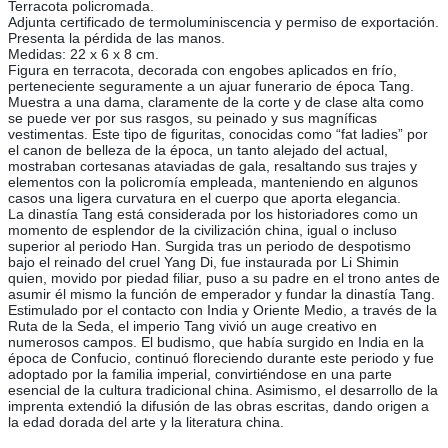
Terracota policromada.
Adjunta certificado de termoluminiscencia y permiso de exportación.
Presenta la pérdida de las manos.
Medidas: 22 x 6 x 8 cm.
Figura en terracota, decorada con engobes aplicados en frío,
perteneciente seguramente a un ajuar funerario de época Tang.
Muestra a una dama, claramente de la corte y de clase alta como
se puede ver por sus rasgos, su peinado y sus magníficas
vestimentas. Este tipo de figuritas, conocidas como “fat ladies” por
el canon de belleza de la época, un tanto alejado del actual,
mostraban cortesanas ataviadas de gala, resaltando sus trajes y
elementos con la policromía empleada, manteniendo en algunos
casos una ligera curvatura en el cuerpo que aporta elegancia.
La dinastía Tang está considerada por los historiadores como un
momento de esplendor de la civilización china, igual o incluso
superior al periodo Han. Surgida tras un periodo de despotismo
bajo el reinado del cruel Yang Di, fue instaurada por Li Shimin
quien, movido por piedad filiar, puso a su padre en el trono antes de
asumir él mismo la función de emperador y fundar la dinastía Tang.
Estimulado por el contacto con India y Oriente Medio, a través de la
Ruta de la Seda, el imperio Tang vivió un auge creativo en
numerosos campos. El budismo, que había surgido en India en la
época de Confucio, continuó floreciendo durante este periodo y fue
adoptado por la familia imperial, convirtiéndose en una parte
esencial de la cultura tradicional china. Asimismo, el desarrollo de la
imprenta extendió la difusión de las obras escritas, dando origen a
la edad dorada del arte y la literatura china.