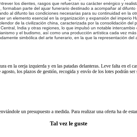
trever los dientes, rasgos que refuerzan su carácter enérgico y realist
 formaban parte del ajuar funerario destinado a acompañar al difunto en
ando al difunto las condiciones necesarias para su continuidad en la o
 ser un elemento esencial en la organización y expansión del imperio H
r de la civilización china, caracterizada por la consolidación del pode
 Central, India y otras regiones, lo que impulsó un notable intercambio
ucianismo y el budismo, así como una producción artística cada vez más re
amente simbólica del arte funerario, en la que la representación del an
ra en la oreja izquierda y en las patadas delanteras. Leve falta en el ca
e agosto, los plazos de gestión, recogida y envío de los lotes podrán ser
enviándole un presupuesto a medida. Para realizar una oferta ha de es
Tal vez le guste