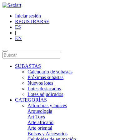
Iniciar sesión
REGISTRARSE
ES
|
EN
SUBASTAS
Calendario de subastas
Próximas subastas
Nuevos lotes
Lotes destacados
Lotes adjudicados
CATEGORÍAS
Alfombras y tapices
Arqueología
Art Toys
Arte africano
Arte oriental
Bolsos y Accesorios
Celuloides de animación