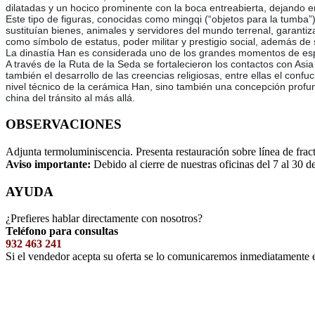
dilatadas y un hocico prominente con la boca entreabierta, dejando en
Este tipo de figuras, conocidas como mingqi (“objetos para la tumba”),
sustituían bienes, animales y servidores del mundo terrenal, garantiz
como símbolo de estatus, poder militar y prestigio social, además de
La dinastía Han es considerada uno de los grandes momentos de esplendo
A través de la Ruta de la Seda se fortalecieron los contactos con Asia
también el desarrollo de las creencias religiosas, entre ellas el conf
nivel técnico de la cerámica Han, sino también una concepción profund
china del tránsito al más allá.
OBSERVACIONES
Adjunta termoluminiscencia. Presenta restauración sobre línea de fractu
Aviso importante:
Debido al cierre de nuestras oficinas del 7 al 30 d
AYUDA
¿Prefieres hablar directamente con nosotros?
Teléfono para consultas
932 463 241
Si el vendedor acepta su oferta se lo comunicaremos inmediatamente 