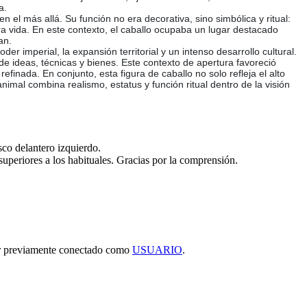
a.
 el más allá. Su función no era decorativa, sino simbólica y ritual:
tra vida. En este contexto, el caballo ocupaba un lugar destacado
an.
r imperial, la expansión territorial y un intenso desarrollo cultural.
 de ideas, técnicas y bienes. Este contexto de apertura favoreció
finada. En conjunto, esta figura de caballo no solo refleja el alto
imal combina realismo, estatus y función ritual dentro de la visión
sco delantero izquierdo.
 superiores a los habituales. Gracias por la comprensión.
tar previamente conectado como
USUARIO
.