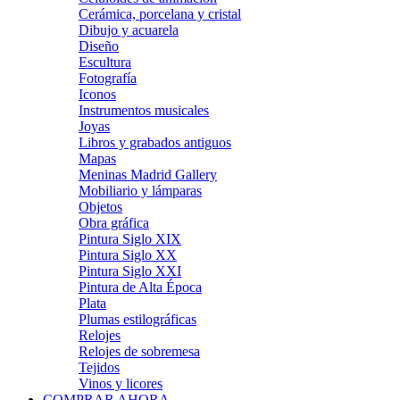
Cerámica, porcelana y cristal
Dibujo y acuarela
Diseño
Escultura
Fotografía
Iconos
Instrumentos musicales
Joyas
Libros y grabados antiguos
Mapas
Meninas Madrid Gallery
Mobiliario y lámparas
Objetos
Obra gráfica
Pintura Siglo XIX
Pintura Siglo XX
Pintura Siglo XXI
Pintura de Alta Época
Plata
Plumas estilográficas
Relojes
Relojes de sobremesa
Tejidos
Vinos y licores
COMPRAR AHORA