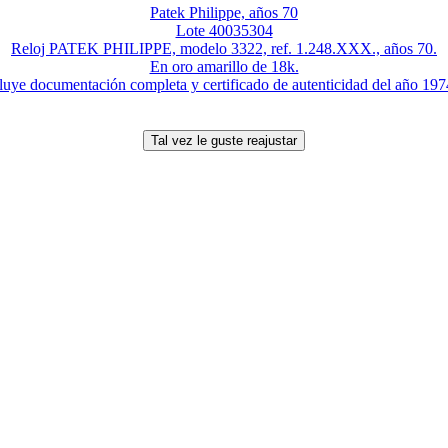
Patek Philippe, años 70
Lote 40035304
Reloj PATEK PHILIPPE, modelo 3322, ref. 1.248.XXX., años 70.
En oro amarillo de 18k.
luye documentación completa y certificado de autenticidad del año 1974