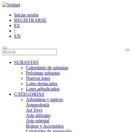
Iniciar sesión
REGISTRARSE
ES
|
EN
SUBASTAS
Calendario de subastas
Próximas subastas
Nuevos lotes
Lotes destacados
Lotes adjudicados
CATEGORÍAS
Alfombras y tapices
Arqueología
Art Toys
Arte africano
Arte oriental
Bolsos y Accesorios
Celuloides de animación