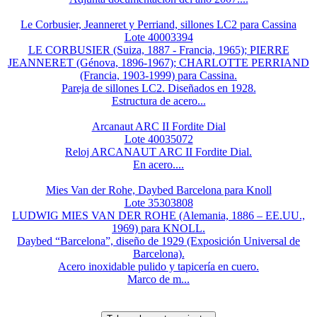
Le Corbusier, Jeanneret y Perriand, sillones LC2 para Cassina
Lote 40003394
LE CORBUSIER (Suiza, 1887 - Francia, 1965); PIERRE
JEANNERET (Génova, 1896-1967); CHARLOTTE PERRIAND
(Francia, 1903-1999) para Cassina.
Pareja de sillones LC2. Diseñados en 1928.
Estructura de acero...
Arcanaut ARC II Fordite Dial
Lote 40035072
Reloj ARCANAUT ARC II Fordite Dial.
En acero....
Mies Van der Rohe, Daybed Barcelona para Knoll
Lote 35303808
LUDWIG MIES VAN DER ROHE (Alemania, 1886 – EE.UU.,
1969) para KNOLL.
Daybed “Barcelona”, diseño de 1929 (Exposición Universal de
Barcelona).
Acero inoxidable pulido y tapicería en cuero.
Marco de m...