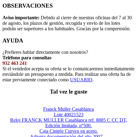
OBSERVACIONES
Aviso importante:
Debido al cierre de nuestras oficinas del 7 al 30
de agosto, los plazos de gestión, recogida y envío de los lotes
podrán ser superiores a los habituales. Gracias por la comprensión.
AYUDA
¿Prefieres hablar directamente con nosotros?
Teléfono para consultas
932 463 241
Si el vendedor acepta su oferta se lo comunicaremos inmediatamente
enviándole un presupuesto a medida. Para realizar una oferta ha de
estar previamente conectado como
USUARIO
.
Tal vez le guste
Franck Muller Casablanca
Lote 40021523
Reloj FRANCK MULLER Casablanca ref. 8885 C CC DT,
Edición limitada, nº500.
Caja Cintrée Curvex en acero.
Adjunta documentación del año 2007....