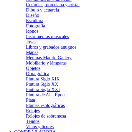
Cerámica, porcelana y cristal
Dibujo y acuarela
Diseño
Escultura
Fotografía
Iconos
Instrumentos musicales
Joyas
Libros y grabados antiguos
Mapas
Meninas Madrid Gallery
Mobiliario y lámparas
Objetos
Obra gráfica
Pintura Siglo XIX
Pintura Siglo XX
Pintura Siglo XXI
Pintura de Alta Época
Plata
Plumas estilográficas
Relojes
Relojes de sobremesa
Tejidos
Vinos y licores
COMPRAR AHORA