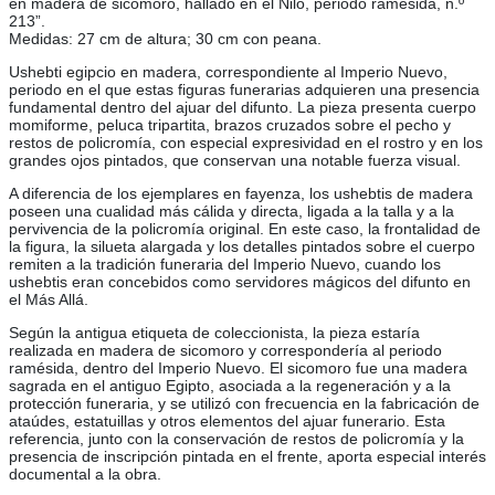
en madera de sicomoro, hallado en el Nilo, periodo ramésida, n.º
213”.
Medidas: 27 cm de altura; 30 cm con peana.
Ushebti egipcio en madera, correspondiente al Imperio Nuevo,
periodo en el que estas figuras funerarias adquieren una presencia
fundamental dentro del ajuar del difunto. La pieza presenta cuerpo
momiforme, peluca tripartita, brazos cruzados sobre el pecho y
restos de policromía, con especial expresividad en el rostro y en los
grandes ojos pintados, que conservan una notable fuerza visual.
A diferencia de los ejemplares en fayenza, los ushebtis de madera
poseen una cualidad más cálida y directa, ligada a la talla y a la
pervivencia de la policromía original. En este caso, la frontalidad de
la figura, la silueta alargada y los detalles pintados sobre el cuerpo
remiten a la tradición funeraria del Imperio Nuevo, cuando los
ushebtis eran concebidos como servidores mágicos del difunto en
el Más Allá.
Según la antigua etiqueta de coleccionista, la pieza estaría
realizada en madera de sicomoro y correspondería al periodo
ramésida, dentro del Imperio Nuevo. El sicomoro fue una madera
sagrada en el antiguo Egipto, asociada a la regeneración y a la
protección funeraria, y se utilizó con frecuencia en la fabricación de
ataúdes, estatuillas y otros elementos del ajuar funerario. Esta
referencia, junto con la conservación de restos de policromía y la
presencia de inscripción pintada en el frente, aporta especial interés
documental a la obra.