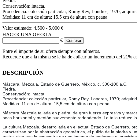
Piedra.
Conservación: intacta.
Procedencia: colección particular, Romy Rey, Londres, 1970; adquirido
Medidas: 11 cm de altura; 15,5 cm de altura con peana.
Valor estimado:
4.500 - 5.000 €
HACER UNA OFERTA
€
Entre el importe de su oferta siempre con números.
Recuerde que a la misma se le ha de aplicar un incremento del 21% c
DESCRIPCIÓN
Máscara. Mezcala, Estado de Guerrero, México, c. 300-100 a.C.
Piedra.
Conservación: intacta.
Procedencia: colección particular, Romy Rey, Londres, 1970; adquirido
Medidas: 11 cm de altura; 15,5 cm de altura con peana.
Máscara Mezcala tallada en piedra, de gran fuerza expresiva y marca
boca horizontal y mentón suavemente redondeado. La talla reduce los 
La cultura Mezcala, desarrollada en el actual Estado de Guerrero, pro
caracterizan por la abstracción geométrica, el pulido de la piedra y un
rostro, sino que la concentra en una imagen de poderosa expresivida