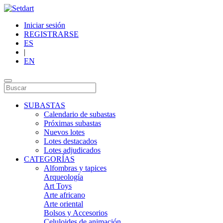
Iniciar sesión
REGISTRARSE
ES
|
EN
SUBASTAS
Calendario de subastas
Próximas subastas
Nuevos lotes
Lotes destacados
Lotes adjudicados
CATEGORÍAS
Alfombras y tapices
Arqueología
Art Toys
Arte africano
Arte oriental
Bolsos y Accesorios
Celuloides de animación