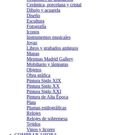
Cerámica, porcelana y cristal
Dibujo y acuarela
Diseño
Escultura
Fotografía
Iconos
Instrumentos musicales
Joyas
Libros y grabados antiguos
Mapas
Meninas Madrid Gallery
Mobiliario y lámparas
Objetos
Obra gráfica
Pintura Siglo XIX
Pintura Siglo XX
Pintura Siglo XXI
Pintura de Alta Época
Plata
Plumas estilográficas
Relojes
Relojes de sobremesa
Tejidos
Vinos y licores
COMPRAR AHORA