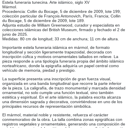
Estela funeraria tunecina. Arte islámico, siglo XV
Mármol.
Procedencia: Collin du Bocage, 5 de diciembre de 2009, lote 199;
colección particular de François Antonovich, París, Francia; Collin
du Bocage, 5 de diciembre de 2009, lote 189.
Adjunta estudio de William Greenwood, curador y especialista en
colecciones islámicas del British Museum, firmado y fechado el 2 de
junio de 2025.
Medidas: 80 cm de longitud; 33 cm de anchura; 11 cm de altura.
Importante estela funeraria islámica en mármol, de formato
longitudinal y sección ligeramente trapezoidal, decorada con
inscripción cúfica y motivos ornamentales tallados en relieve. La
pieza responde a una tipología funeraria propia del ámbito islámico
norteafricano, donde la epigrafía adquiría un papel central como
vehículo de memoria, piedad y prestigio.
La superficie presenta una inscripción de gran fuerza visual,
organizada en una banda longitudinal que recorre la parte inferior
de la pieza. La caligrafía, de trazo monumental y marcada densidad
ornamental, no solo cumple una función textual, sino también
estética y espiritual. En el arte islámico, la palabra escrita alcanza
una dimensión sagrada y decorativa, convirtiéndose en uno de los
principales recursos de representación simbólica.
El mármol, material noble y resistente, refuerza el carácter
conmemorativo de la obra. La talla combina zonas epigráficas con
registros vegetales y ornamentales, generando una composición de