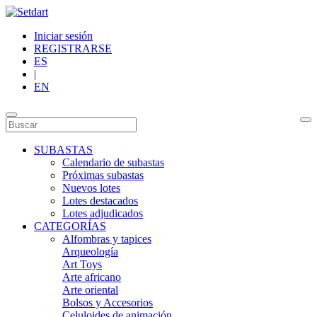
Iniciar sesión
REGISTRARSE
ES
|
EN
SUBASTAS
Calendario de subastas
Próximas subastas
Nuevos lotes
Lotes destacados
Lotes adjudicados
CATEGORÍAS
Alfombras y tapices
Arqueología
Art Toys
Arte africano
Arte oriental
Bolsos y Accesorios
Celuloides de animación