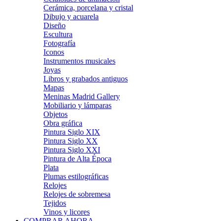
Cerámica, porcelana y cristal
Dibujo y acuarela
Diseño
Escultura
Fotografía
Iconos
Instrumentos musicales
Joyas
Libros y grabados antiguos
Mapas
Meninas Madrid Gallery
Mobiliario y lámparas
Objetos
Obra gráfica
Pintura Siglo XIX
Pintura Siglo XX
Pintura Siglo XXI
Pintura de Alta Época
Plata
Plumas estilográficas
Relojes
Relojes de sobremesa
Tejidos
Vinos y licores
COMPRAR AHORA