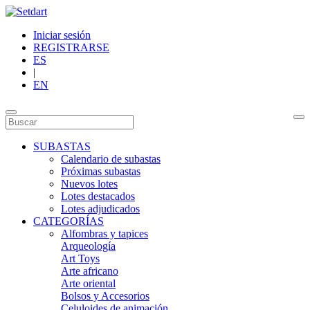
Iniciar sesión
REGISTRARSE
ES
|
EN
SUBASTAS
Calendario de subastas
Próximas subastas
Nuevos lotes
Lotes destacados
Lotes adjudicados
CATEGORÍAS
Alfombras y tapices
Arqueología
Art Toys
Arte africano
Arte oriental
Bolsos y Accesorios
Celuloides de animación