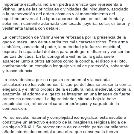
Importante escultura india en piedra arenisca que representa a
Vishnu, una de las principales divinidades del hinduismo, asociado
a la preservación del orden cósmico y al mantenimiento del
equilibrio universal. La figura aparece de pie, en actitud frontal y
solemne, ricamente adornada con tocado, joyería, collar, cinturón y
vestimenta tallada con detalle.
La identificación de Vishnu viene reforzada por la presencia de la
gada o maza, uno de sus atributos más característicos. Este arma
simbólica, asociada al poder, la autoridad y la fuerza espiritual,
expresa la capacidad del dios para proteger el dharma y vencer las
fuerzas del caos. En la iconografía vishnuíta, la gada suele
aparecer junto a otros atributos como la concha, el disco y el loto,
conformando un complejo lenguaje visual de protección, soberanía
y trascendencia.
La pieza destaca por su riqueza ornamental y la cuidada
articulación de los volúmenes. El cuerpo del dios se presenta con la
elegancia y el ritmo propios de la escultura india medieval, donde la
anatomía, el adorno y el gesto se integran en una imagen de fuerte
presencia devocional. La figura inferior, situada bajo la base
arquitectónica, refuerza el carácter jerárquico y sagrado de la
composición.
Por su escala, material y complejidad iconográfica, esta escultura
constituye un atractivo ejemplo de la imaginería religiosa india de
los siglos XII-XIII. Su procedencia de colección particular milanesa
añade interés documental a una obra que conserva la fuerza