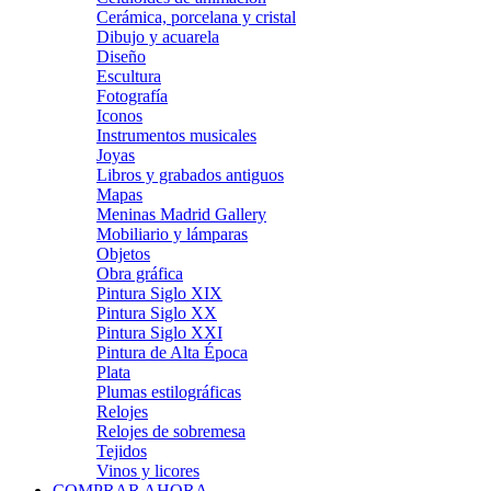
Cerámica, porcelana y cristal
Dibujo y acuarela
Diseño
Escultura
Fotografía
Iconos
Instrumentos musicales
Joyas
Libros y grabados antiguos
Mapas
Meninas Madrid Gallery
Mobiliario y lámparas
Objetos
Obra gráfica
Pintura Siglo XIX
Pintura Siglo XX
Pintura Siglo XXI
Pintura de Alta Época
Plata
Plumas estilográficas
Relojes
Relojes de sobremesa
Tejidos
Vinos y licores
COMPRAR AHORA