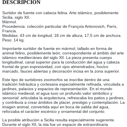
DESCRIPCIÓN
Surtidor de fuente con cabeza felina. Arte islámico, posiblemente
Sicilia, siglo XII.
Mármol.
Procedencia: colección particular de François Antonovich, París,
Francia.
Medidas: 43 cm de longitud; 18 cm de altura; 17,5 cm de anchura.
Peso: 14 kg.
Importante surtidor de fuente en mármol, tallado en forma de
animal felino, posiblemente león, correspondiente al ámbito del arte
islámico mediterráneo del siglo XII. La pieza presenta cuerpo
longitudinal, canal superior para la conducción del agua y cabeza
frontal de gran expresividad, con ojos almendrados, hocico
marcado, fauces abiertas y decoración incisa en la zona superior.
Este tipo de surtidores zoomorfos se inscribe dentro de una
tradición hidráulica y cortesana especialmente refinada, vinculada a
jardines, palacios y espacios de representación. En el mundo
islámico medieval, el agua tuvo un profundo valor simbólico y
sensorial: articulaba la arquitectura, refrescaba los patios y jardines,
y contribuía a crear ámbitos de placer, prestigio y contemplación. La
imagen animal, convertida aquí en boca de salida del agua,
reforzaba el carácter escénico y ornamental del conjunto.
La posible atribución a Sicilia resulta especialmente sugerente.
Durante el siglo XII, la isla fue un espacio de extraordinaria