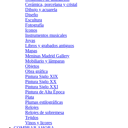
Cerámica, porcelana y cristal
Dibujo y acuarela
Diseño
Escultura
Fotografía
Iconos
Instrumentos musicales
Joyas
Libros y grabados antiguos
Mapas
Meninas Madrid Gallery
Mobiliario y lámparas
Objetos
Obra gráfica
Pintura Siglo XIX
Pintura Siglo XX
Pintura Siglo XXI
Pintura de Alta Época
Plata
Plumas estilográficas
Relojes
Relojes de sobremesa
Tejidos
Vinos y licores
COMPRAR AHORA