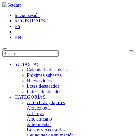
Iniciar sesión
REGISTRARSE
ES
|
EN
SUBASTAS
Calendario de subastas
Próximas subastas
Nuevos lotes
Lotes destacados
Lotes adjudicados
CATEGORÍAS
Alfombras y tapices
Arqueología
Art Toys
Arte africano
Arte oriental
Bolsos y Accesorios
Celuloides de animación