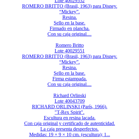
Lote 40029552
ROMERO BRITTO (Brasil, 1963) para Disney.
“Mickey”.
Resina.
Sello en la base.
Firmado en plancha.
Con su caja original....
Romero Britto
Lote 40029551
ROMERO BRITTO (Brasil, 1963) para Disney.
“Mickey”.
Resina.
Sello en la base.
Firma estampada.
Con su caja original....
Richard Orlinski
Lote 40043709
RICHARD ORLINSKI (París, 1966).
"T-Rex Spirit".
Escultura en resina lacada.
Con caja original y certificado de autenticidad.
La caja presenta desperfectos.
Medidas: 19 × 9 × 10 cm. (escultura); 1...