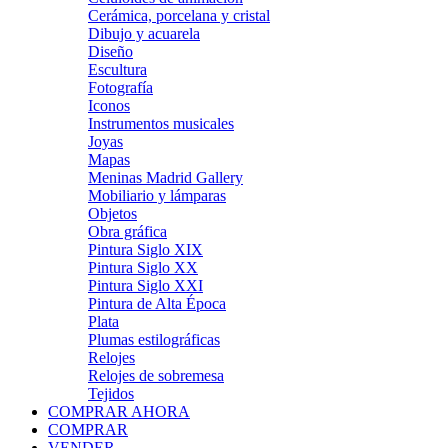
Cerámica, porcelana y cristal
Dibujo y acuarela
Diseño
Escultura
Fotografía
Iconos
Instrumentos musicales
Joyas
Mapas
Meninas Madrid Gallery
Mobiliario y lámparas
Objetos
Obra gráfica
Pintura Siglo XIX
Pintura Siglo XX
Pintura Siglo XXI
Pintura de Alta Época
Plata
Plumas estilográficas
Relojes
Relojes de sobremesa
Tejidos
COMPRAR AHORA
COMPRAR
VENDER