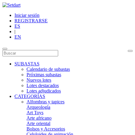
Iniciar sesión
REGISTRARSE
ES
|
EN
SUBASTAS
Calendario de subastas
Próximas subastas
Nuevos lotes
Lotes destacados
Lotes adjudicados
CATEGORÍAS
Alfombras y tapices
Arqueología
Art Toys
Arte africano
Arte oriental
Bolsos y Accesorios
Celuloides de animación