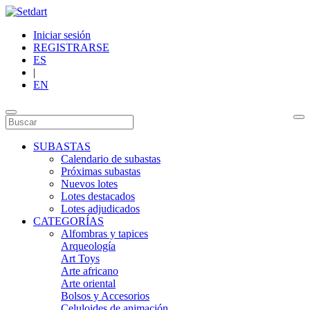
Iniciar sesión
REGISTRARSE
ES
|
EN
SUBASTAS
Calendario de subastas
Próximas subastas
Nuevos lotes
Lotes destacados
Lotes adjudicados
CATEGORÍAS
Alfombras y tapices
Arqueología
Art Toys
Arte africano
Arte oriental
Bolsos y Accesorios
Celuloides de animación