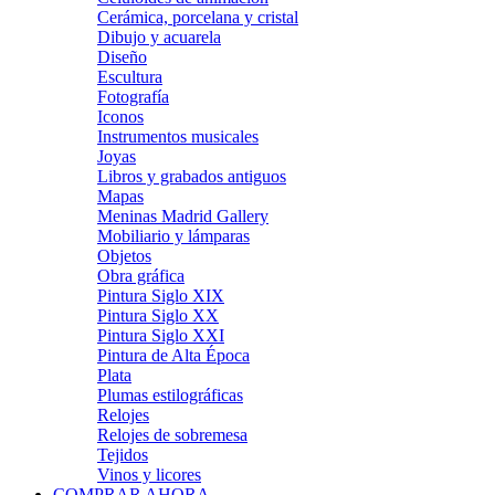
Cerámica, porcelana y cristal
Dibujo y acuarela
Diseño
Escultura
Fotografía
Iconos
Instrumentos musicales
Joyas
Libros y grabados antiguos
Mapas
Meninas Madrid Gallery
Mobiliario y lámparas
Objetos
Obra gráfica
Pintura Siglo XIX
Pintura Siglo XX
Pintura Siglo XXI
Pintura de Alta Época
Plata
Plumas estilográficas
Relojes
Relojes de sobremesa
Tejidos
Vinos y licores
COMPRAR AHORA