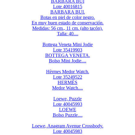
BARBARA BUI
Lote 40016815
BARBARA BUI.
Botas en piel de color negro.
En muy buen estado de conservación.
Medidas: 56 cm., 11 cm. (alto tacón).
Talla: 40....
Bottega Veneta Mini Jodie
Lote 35419903
BOTTEGA VENETA.
Bolso Mini Jodie....
Hèrmes Medor Watch.
Lote 35249522
HERMÈS
Medor Watch....
Loewe, Puzzle
Lote 40045993
LOEWE
Bolso Puzzle....
Loewe, Anagram Avenue Crossbody.
Lote 40045983