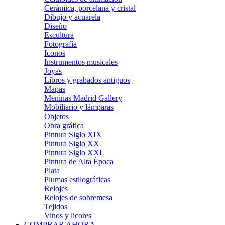
Cerámica, porcelana y cristal
Dibujo y acuarela
Diseño
Escultura
Fotografía
Iconos
Instrumentos musicales
Joyas
Libros y grabados antiguos
Mapas
Meninas Madrid Gallery
Mobiliario y lámparas
Objetos
Obra gráfica
Pintura Siglo XIX
Pintura Siglo XX
Pintura Siglo XXI
Pintura de Alta Época
Plata
Plumas estilográficas
Relojes
Relojes de sobremesa
Tejidos
Vinos y licores
COMPRAR AHORA