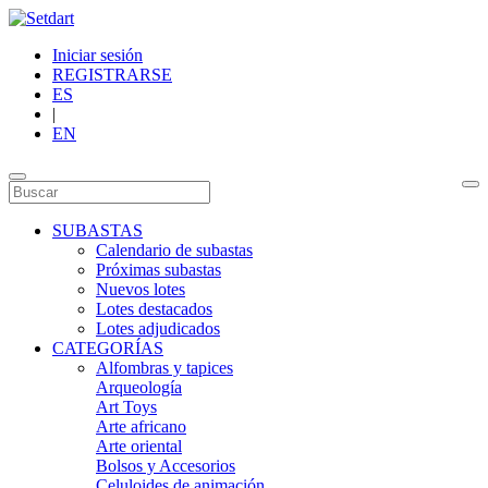
Iniciar sesión
REGISTRARSE
ES
|
EN
SUBASTAS
Calendario de subastas
Próximas subastas
Nuevos lotes
Lotes destacados
Lotes adjudicados
CATEGORÍAS
Alfombras y tapices
Arqueología
Art Toys
Arte africano
Arte oriental
Bolsos y Accesorios
Celuloides de animación