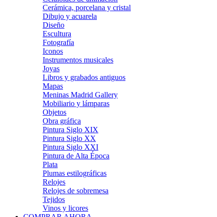
Cerámica, porcelana y cristal
Dibujo y acuarela
Diseño
Escultura
Fotografía
Iconos
Instrumentos musicales
Joyas
Libros y grabados antiguos
Mapas
Meninas Madrid Gallery
Mobiliario y lámparas
Objetos
Obra gráfica
Pintura Siglo XIX
Pintura Siglo XX
Pintura Siglo XXI
Pintura de Alta Época
Plata
Plumas estilográficas
Relojes
Relojes de sobremesa
Tejidos
Vinos y licores
COMPRAR AHORA