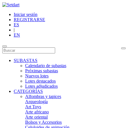
Iniciar sesión
REGISTRARSE
ES
|
EN
SUBASTAS
Calendario de subastas
Próximas subastas
Nuevos lotes
Lotes destacados
Lotes adjudicados
CATEGORÍAS
Alfombras y tapices
Arqueología
Art Toys
Arte africano
Arte oriental
Bolsos y Accesorios
Celuloides de animación