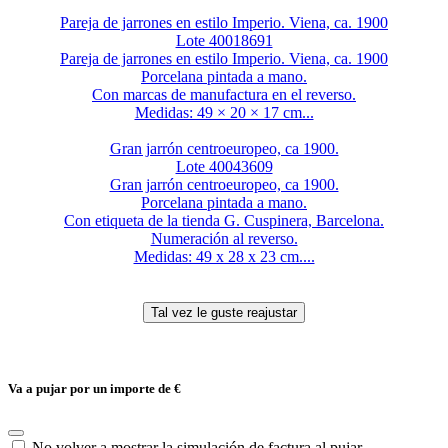
Pareja de jarrones en estilo Imperio. Viena, ca. 1900
Lote 40018691
Pareja de jarrones en estilo Imperio. Viena, ca. 1900
Porcelana pintada a mano.
Con marcas de manufactura en el reverso.
Medidas: 49 × 20 × 17 cm...
Gran jarrón centroeuropeo, ca 1900.
Lote 40043609
Gran jarrón centroeuropeo, ca 1900.
Porcelana pintada a mano.
Con etiqueta de la tienda G. Cuspinera, Barcelona.
Numeración al reverso.
Medidas: 49 x 28 x 23 cm....
Va a pujar por un importe de
€
No volver a mostrar la simulación de factura al pujar.