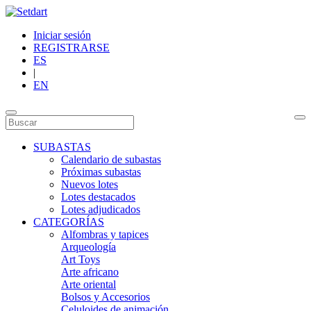
Iniciar sesión
REGISTRARSE
ES
|
EN
SUBASTAS
Calendario de subastas
Próximas subastas
Nuevos lotes
Lotes destacados
Lotes adjudicados
CATEGORÍAS
Alfombras y tapices
Arqueología
Art Toys
Arte africano
Arte oriental
Bolsos y Accesorios
Celuloides de animación