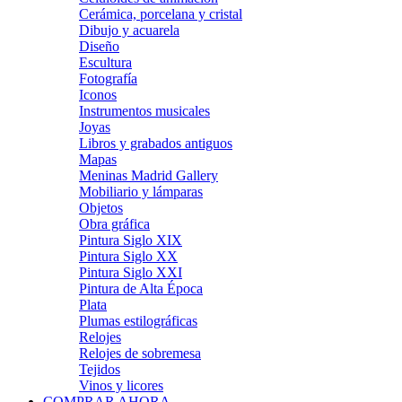
Cerámica, porcelana y cristal
Dibujo y acuarela
Diseño
Escultura
Fotografía
Iconos
Instrumentos musicales
Joyas
Libros y grabados antiguos
Mapas
Meninas Madrid Gallery
Mobiliario y lámparas
Objetos
Obra gráfica
Pintura Siglo XIX
Pintura Siglo XX
Pintura Siglo XXI
Pintura de Alta Época
Plata
Plumas estilográficas
Relojes
Relojes de sobremesa
Tejidos
Vinos y licores
COMPRAR AHORA