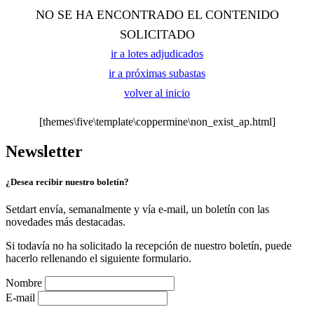
NO SE HA ENCONTRADO EL CONTENIDO
SOLICITADO
ir a lotes adjudicados
ir a próximas subastas
volver al inicio
[themes\five\template\coppermine\non_exist_ap.html]
Newsletter
¿Desea recibir nuestro boletín?
Setdart envía, semanalmente y vía e-mail, un boletín con las
novedades más destacadas.
Si todavía no ha solicitado la recepción de nuestro boletín, puede
hacerlo rellenando el siguiente formulario.
Nombre
E-mail