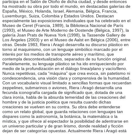
participa en el Salón de Otoño de dicha ciudad, y desde entonces
ha mostrado su obra por todo el mundo, en destacadas galerías de
España, México, Holanda, Israel, Alemania, Bélgica, Francia,
Luxemburgo, Suiza, Colombia y Estados Unidos. Destacan
especialmente las exposiciones individuales que ha celebrado en el
Museo de Ceret (Francia, 1989), la Biblioteca Nacional de París
(1993), el Museo de Arte Moderno de Oostende (Bélgica, 1997), la
galería Joan Prats de Nueva York (1998), la Tassende Gallery de
Los Ángeles (2003) y en el Museo de Aalst en Bélgica (2006), entre
otras. Desde 1983, Riera i Aragó desarrolla su discurso plástico en
torno al maquinismo, con un lenguaje simbólico marcado por el
interés por los medios de transporte aéreo y marítimo, que
contempla descontextualizados, separados de su función original.
Paralelamente, su lenguaje plástico se ha ido enriqueciendo por
medio de la profundización en el diálogo línea/plano y vacío/lleno.
Nunca repetitivas, cada “máquina” que crea evoca, sin patetismo ni
condescendencia, una visión clara y comprensiva de la humanidad.
Con un vocabulario visual limitado a sencillas formas que recuerdan
zeppelines, submarinos o aviones, Riera i Aragó desarrolla una
fecunda iconografía cargada de significado que, dotada de una
clara ironía, habla de la absurda temeridad de las creaciones del
hombre y de la justicia poética que resulta cuando dichas
creaciones se vuelven en su contra. Su obra debe entenderse
como un relato global, que guarda relaciones con lenguajes tan
dispares como la astronomía, la botánica, la matemática o la
mística, y que ofrece al espectador la posibilidad de adentrarse en
un universo particular y de gran lirismo, donde realidad y ficción
dejan de ser categorías opuestas. Actualmente Riera i Aragó está