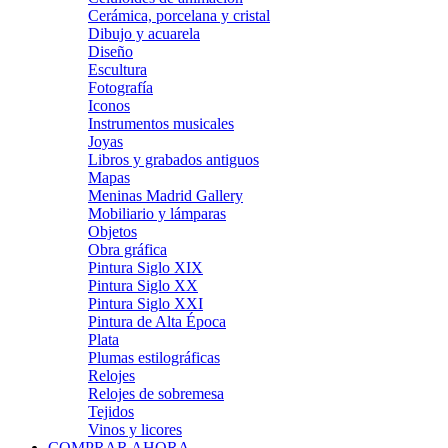
Cerámica, porcelana y cristal
Dibujo y acuarela
Diseño
Escultura
Fotografía
Iconos
Instrumentos musicales
Joyas
Libros y grabados antiguos
Mapas
Meninas Madrid Gallery
Mobiliario y lámparas
Objetos
Obra gráfica
Pintura Siglo XIX
Pintura Siglo XX
Pintura Siglo XXI
Pintura de Alta Época
Plata
Plumas estilográficas
Relojes
Relojes de sobremesa
Tejidos
Vinos y licores
COMPRAR AHORA