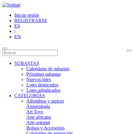
Iniciar sesión
REGISTRARSE
ES
|
EN
SUBASTAS
Calendario de subastas
Próximas subastas
Nuevos lotes
Lotes destacados
Lotes adjudicados
CATEGORÍAS
Alfombras y tapices
Arqueología
Art Toys
Arte africano
Arte oriental
Bolsos y Accesorios
Celuloides de animación