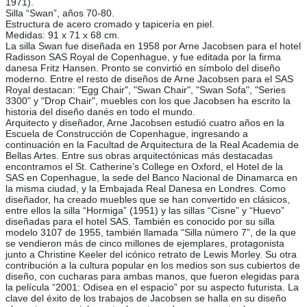
1971).
Silla “Swan”, años 70-80.
Estructura de acero cromado y tapicería en piel.
Medidas: 91 x 71 x 68 cm.
La silla Swan fue diseñada en 1958 por Arne Jacobsen para el hotel
Radisson SAS Royal de Copenhague, y fue editada por la firma
danesa Fritz Hansen. Pronto se convirtió en símbolo del diseño
moderno. Entre el resto de diseños de Arne Jacobsen para el SAS
Royal destacan: "Egg Chair", "Swan Chair", "Swan Sofa", "Series
3300" y "Drop Chair", muebles con los que Jacobsen ha escrito la
historia del diseño danés en todo el mundo.
Arquitecto y diseñador, Arne Jacobsen estudió cuatro años en la
Escuela de Construcción de Copenhague, ingresando a
continuación en la Facultad de Arquitectura de la Real Academia de
Bellas Artes. Entre sus obras arquitectónicas más destacadas
encontramos el St. Catherine’s College en Oxford, el Hotel de la
SAS en Copenhague, la sede del Banco Nacional de Dinamarca en
la misma ciudad, y la Embajada Real Danesa en Londres. Como
diseñador, ha creado muebles que se han convertido en clásicos,
entre ellos la silla “Hormiga” (1951) y las sillas “Cisne” y “Huevo”
diseñadas para el hotel SAS. También es conocido por su silla
modelo 3107 de 1955, también llamada “Silla número 7”, de la que
se vendieron más de cinco millones de ejemplares, protagonista
junto a Christine Keeler del icónico retrato de Lewis Morley. Su otra
contribución a la cultura popular en los medios son sus cubiertos de
diseño, con cucharas para ambas manos, que fueron elegidas para
la película “2001: Odisea en el espacio” por su aspecto futurista. La
clave del éxito de los trabajos de Jacobsen se halla en su diseño