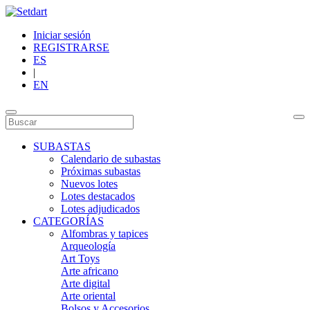
Iniciar sesión
REGISTRARSE
ES
|
EN
SUBASTAS
Calendario de subastas
Próximas subastas
Nuevos lotes
Lotes destacados
Lotes adjudicados
CATEGORÍAS
Alfombras y tapices
Arqueología
Art Toys
Arte africano
Arte digital
Arte oriental
Bolsos y Accesorios