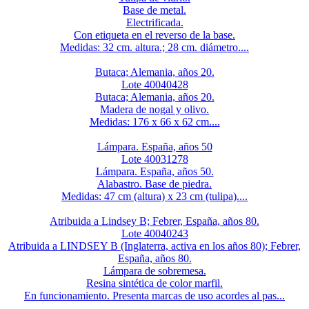
Base de metal.
Electrificada.
Con etiqueta en el reverso de la base.
Medidas: 32 cm. altura.; 28 cm. diámetro....
Butaca; Alemania, años 20.
Lote 40040428
Butaca; Alemania, años 20.
Madera de nogal y olivo.
Medidas: 176 x 66 x 62 cm....
Lámpara. España, años 50
Lote 40031278
Lámpara. España, años 50.
Alabastro. Base de piedra.
Medidas: 47 cm (altura) x 23 cm (tulipa)....
Atribuida a Lindsey B; Febrer, España, años 80.
Lote 40040243
Atribuida a LINDSEY B (Inglaterra, activa en los años 80); Febrer,
España, años 80.
Lámpara de sobremesa.
Resina sintética de color marfil.
En funcionamiento. Presenta marcas de uso acordes al pas...