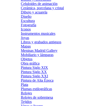
Celuloides de animación
Cerámica, porcelana y cristal
Dibujo y acuarela
Diseño
Escultura
Fotografía
Iconos
Instrumentos musicales
Joyas
Libros y grabados antiguos
Mapas
Meninas Madrid Gallery
Mobiliario y lámparas
Objetos
Obra gráfica
Pintura Siglo XIX
Pintura Siglo XX
Pintura Siglo XXI
Pintura de Alta Época
Plata
Plumas estilográficas
Relojes
Relojes de sobremesa
Tejidos
Vinos y licores