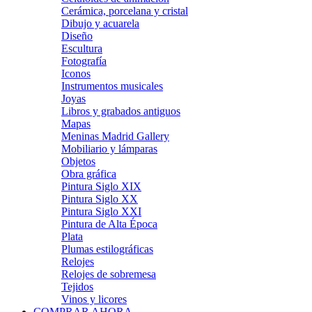
Cerámica, porcelana y cristal
Dibujo y acuarela
Diseño
Escultura
Fotografía
Iconos
Instrumentos musicales
Joyas
Libros y grabados antiguos
Mapas
Meninas Madrid Gallery
Mobiliario y lámparas
Objetos
Obra gráfica
Pintura Siglo XIX
Pintura Siglo XX
Pintura Siglo XXI
Pintura de Alta Época
Plata
Plumas estilográficas
Relojes
Relojes de sobremesa
Tejidos
Vinos y licores
COMPRAR AHORA