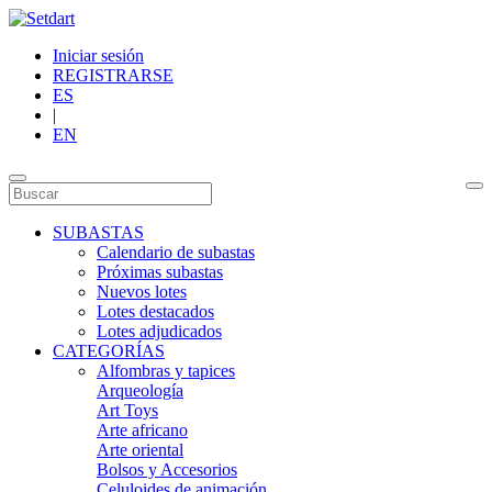
Iniciar sesión
REGISTRARSE
ES
|
EN
SUBASTAS
Calendario de subastas
Próximas subastas
Nuevos lotes
Lotes destacados
Lotes adjudicados
CATEGORÍAS
Alfombras y tapices
Arqueología
Art Toys
Arte africano
Arte oriental
Bolsos y Accesorios
Celuloides de animación