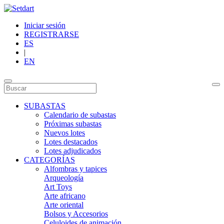
Iniciar sesión
REGISTRARSE
ES
|
EN
SUBASTAS
Calendario de subastas
Próximas subastas
Nuevos lotes
Lotes destacados
Lotes adjudicados
CATEGORÍAS
Alfombras y tapices
Arqueología
Art Toys
Arte africano
Arte oriental
Bolsos y Accesorios
Celuloides de animación