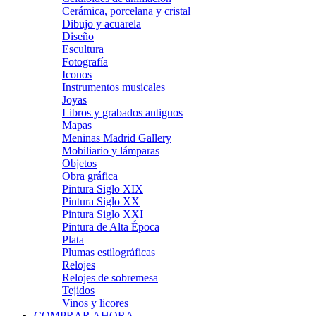
Cerámica, porcelana y cristal
Dibujo y acuarela
Diseño
Escultura
Fotografía
Iconos
Instrumentos musicales
Joyas
Libros y grabados antiguos
Mapas
Meninas Madrid Gallery
Mobiliario y lámparas
Objetos
Obra gráfica
Pintura Siglo XIX
Pintura Siglo XX
Pintura Siglo XXI
Pintura de Alta Época
Plata
Plumas estilográficas
Relojes
Relojes de sobremesa
Tejidos
Vinos y licores
COMPRAR AHORA