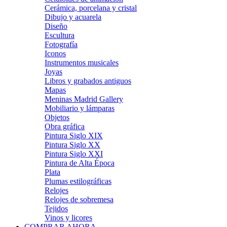
Cerámica, porcelana y cristal
Dibujo y acuarela
Diseño
Escultura
Fotografía
Iconos
Instrumentos musicales
Joyas
Libros y grabados antiguos
Mapas
Meninas Madrid Gallery
Mobiliario y lámparas
Objetos
Obra gráfica
Pintura Siglo XIX
Pintura Siglo XX
Pintura Siglo XXI
Pintura de Alta Época
Plata
Plumas estilográficas
Relojes
Relojes de sobremesa
Tejidos
Vinos y licores
COMPRAR AHORA