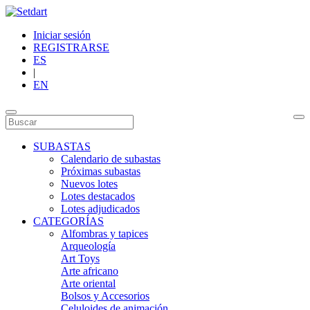
Iniciar sesión
REGISTRARSE
ES
|
EN
SUBASTAS
Calendario de subastas
Próximas subastas
Nuevos lotes
Lotes destacados
Lotes adjudicados
CATEGORÍAS
Alfombras y tapices
Arqueología
Art Toys
Arte africano
Arte oriental
Bolsos y Accesorios
Celuloides de animación