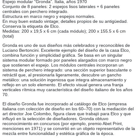
Espejo modular “Gronda”. Italia, años 1970
Conjunto de 8 paneles: 2 espejos lisos laterales + 6 paneles
centrales con perchero integrado.
Estructura en marco negro y espejos normales.
En muy buen estado vintage; detalles propios de su antigüedad.
Conserva la etiqueta de Elco.
Medidas: 200 x 19,5 x 6 cm (cada módulo); 200 x 155.5 x 6 cm
(total)
Gronda es uno de sus diseños más celebrados y reconocibles de
Luciano Bertoncini. Excelente ejemplo del diseño de la casa Elco,
combina función y simplicidad gráfica. Se basa en un singular
sistema modular formado por paneles alargados con marco negro
que sostienen el espejo. Los módulos centrales incorporan un
sistema de perchero integrado: una sección superior basculante o
retráctil que, al presionarla ligeramente, descubre un gancho
metálico: una solución ingeniosa que integra almacenamiento y
reflejo en un solo elemento. El efecto visual genera una franja
verticales rítmica muy característica del diseño italiano de los años
70.
El diseño Gronda fue incorporado al catálogo de Elco (empresa
italiana con colección de diseño en los 60–70) con la mediación del
art director Joe Colombo, figura clave que trabajó para Elco y que
influyó en la selección de diseñadores. Gronda obtuvo
reconocimiento en concursos (por ejemplo, premio Abet Print,
menciones en 1971) y se convirtió en un objeto representativo de la
mezcla entre funcionalidad y estética gráfica de la época.