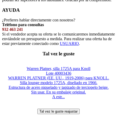
AYUDA
¿Prefieres hablar directamente con nosotros?
Teléfono para consultas
932 463 241
Si el vendedor acepta su oferta se lo comunicaremos inmediatamente
enviándole un presupuesto a medida. Para realizar una oferta ha de
estar previamente conectado como
USUARIO
.
Tal vez le guste
Warren Platner, silla 1725A para Knoll
Lote 40003436
WARREN PLATNER (EE. UU., 1919-2006) para KNOLL.
Silla lounge modelo 1725A, diseñado en 1966.
Estructura de acero niquelado y tapizado de terciopelo beige.
Sin usar. En su embalaje original.
A estr...