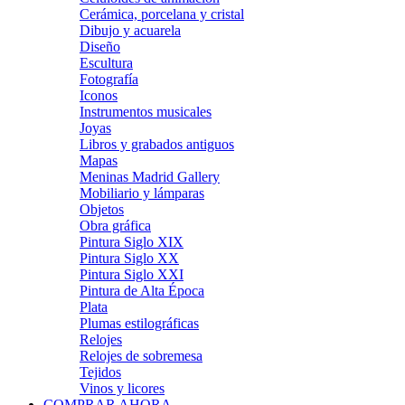
Cerámica, porcelana y cristal
Dibujo y acuarela
Diseño
Escultura
Fotografía
Iconos
Instrumentos musicales
Joyas
Libros y grabados antiguos
Mapas
Meninas Madrid Gallery
Mobiliario y lámparas
Objetos
Obra gráfica
Pintura Siglo XIX
Pintura Siglo XX
Pintura Siglo XXI
Pintura de Alta Época
Plata
Plumas estilográficas
Relojes
Relojes de sobremesa
Tejidos
Vinos y licores
COMPRAR AHORA