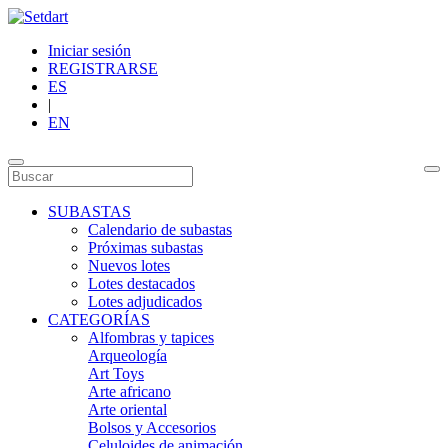
Iniciar sesión
REGISTRARSE
ES
|
EN
SUBASTAS
Calendario de subastas
Próximas subastas
Nuevos lotes
Lotes destacados
Lotes adjudicados
CATEGORÍAS
Alfombras y tapices
Arqueología
Art Toys
Arte africano
Arte oriental
Bolsos y Accesorios
Celuloides de animación