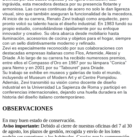
ingrávida, esta mecedora destaca por su presencia flotante y
armoniosa. Las curvas continuas de acero no solo le dan ligereza
visual, sino que también aseguran la funcionalidad de la mecedora.
Al inicio de su carrera, Renato Zevi trabajó como arquitecto, pero
pronto volcó su talento hacia el diseño industrial. En 1983 fundó su
propio estudio, consolidándose rápidamente por su enfoque
innovador y creativo. Su obra abarca desde mobiliario hasta
iluminación, accesorios de cocina y objetos para el hogar, siempre
con un sello distintivamente moderno y refinado.
Zevi es especialmente reconocido por sus colaboraciones con
destacadas empresas italianas como Flos, Artemide, Alessi y
Driade. A lo largo de su carrera ha recibido numerosos premios,
entre ellos el Compasso d’Oro en 1987 por su lámpara “Conica”
para Nemo y en 2001 por su “Tabouret” para Driade.
Su trabajo se exhibe en museos y galerías de todo el mundo,
incluyendo el Museum of Modern Art y el Centre Pompidou.
Además, Zevi transmitió su visión como docente de diseño
industrial en la Universidad La Sapienza de Roma y participó en
conferencias internacionales, dejando una huella duradera en la
historia del diseño italiano contemporáneo.
OBSERVACIONES
En muy buen estado de conservación.
Aviso importante:
Debido al cierre de nuestras oficinas del 7 al 30
de agosto, los plazos de gestión, recogida y envío de los lotes
podrán ser superiores a los habituales. Gracias por la comprensión.