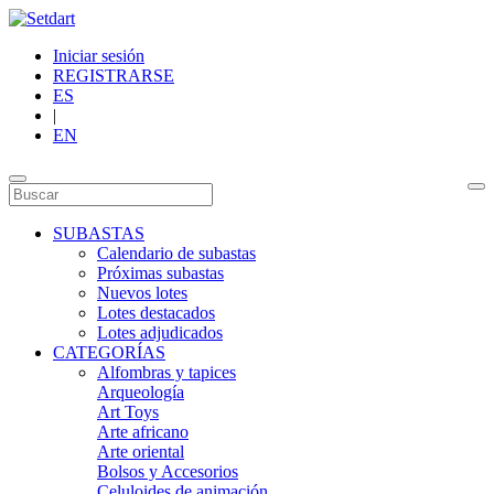
Iniciar sesión
REGISTRARSE
ES
|
EN
SUBASTAS
Calendario de subastas
Próximas subastas
Nuevos lotes
Lotes destacados
Lotes adjudicados
CATEGORÍAS
Alfombras y tapices
Arqueología
Art Toys
Arte africano
Arte oriental
Bolsos y Accesorios
Celuloides de animación