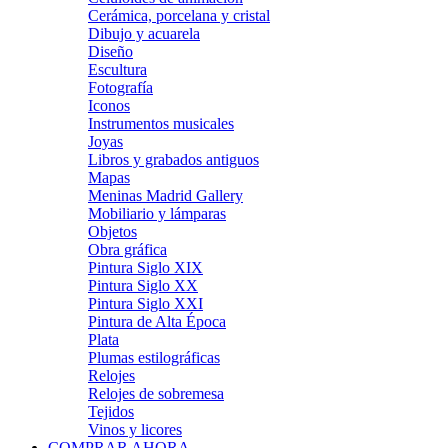
Cerámica, porcelana y cristal
Dibujo y acuarela
Diseño
Escultura
Fotografía
Iconos
Instrumentos musicales
Joyas
Libros y grabados antiguos
Mapas
Meninas Madrid Gallery
Mobiliario y lámparas
Objetos
Obra gráfica
Pintura Siglo XIX
Pintura Siglo XX
Pintura Siglo XXI
Pintura de Alta Época
Plata
Plumas estilográficas
Relojes
Relojes de sobremesa
Tejidos
Vinos y licores
COMPRAR AHORA