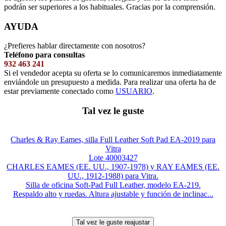
podrán ser superiores a los habituales. Gracias por la comprensión.
AYUDA
¿Prefieres hablar directamente con nosotros?
Teléfono para consultas
932 463 241
Si el vendedor acepta su oferta se lo comunicaremos inmediatamente
enviándole un presupuesto a medida. Para realizar una oferta ha de
estar previamente conectado como
USUARIO
.
Tal vez le guste
Charles & Ray Eames, silla Full Leather Soft Pad EA-2019 para
Vitra
Lote 40003427
CHARLES EAMES (EE. UU., 1907-1978) y RAY EAMES (EE.
UU., 1912-1988) para Vitra.
Silla de oficina Soft-Pad Full Leather, modelo EA-219.
Respaldo alto y ruedas. Altura ajustable y función de inclinac...