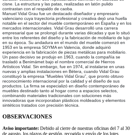
cisne. La estructura y las patas, realizadas en latón pulido
contrastan con el respaldo de caoba.
Manuel Vidal Grau fue un destacado diseñador y empresario
valenciano cuya trayectoria profesional y creativa dejó una huella
notable en el sector del mueble contemporáneo en España y en los
mercados internacionales. Vidal Grau desarrolló una carrera
empresarial que se prolongó durante varias décadas y que lo situó
entre los referentes del diseño y la fabricación de mobiliario de lujo
en su época. Su andadura en el mundo del mueble comenzó en
1953 en la empresa SOYMA en Valencia, donde adquirió
experiencia en la fabricación de piezas metálicas para mobiliario.
Un paso decisivo se produjo en 1963, cuando la compañía se
trasladó a Benimámet bajo el nombre comercial de Hierros
Artísticos Vidal. Sin embargo, fue en 1974, al instalarse en unas
nuevas y amplias instalaciones en Bétera, cuando Vidal Grau
constituyó la empresa “Muebles Vidal Grau”, que pronto obtuvo
reconocimiento internacional por la calidad y el diseño de sus
productos. La firma se especializó en diseño contemporáneo de
muebles destinado tanto al hogar como a espacios selectos,
combinando materiales tradicionales con soluciones más
innovadoras que incorporaban plásticos moldeados y elementos
sintéticos tratados con precisión técnica.
OBSERVACIONES
Aviso importante:
Debido al cierre de nuestras oficinas del 7 al 30
de agosto, los plazos de gestión, recogida y envío de los lotes