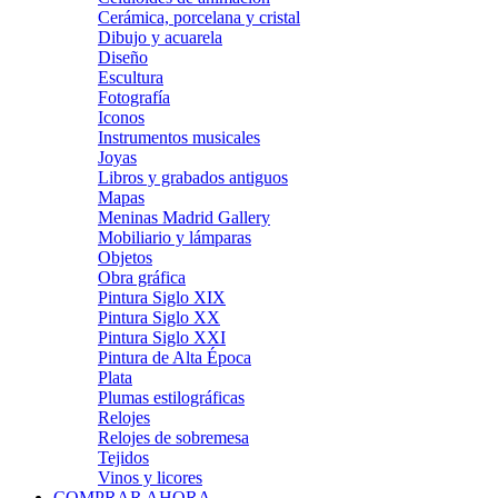
Cerámica, porcelana y cristal
Dibujo y acuarela
Diseño
Escultura
Fotografía
Iconos
Instrumentos musicales
Joyas
Libros y grabados antiguos
Mapas
Meninas Madrid Gallery
Mobiliario y lámparas
Objetos
Obra gráfica
Pintura Siglo XIX
Pintura Siglo XX
Pintura Siglo XXI
Pintura de Alta Época
Plata
Plumas estilográficas
Relojes
Relojes de sobremesa
Tejidos
Vinos y licores
COMPRAR AHORA