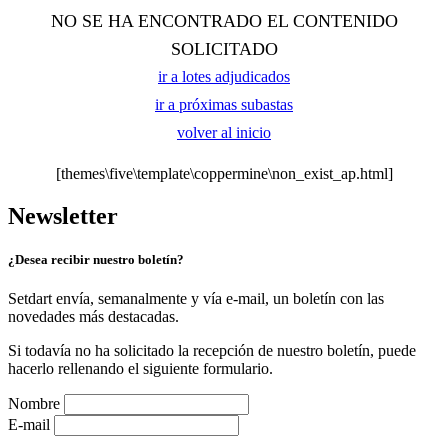
NO SE HA ENCONTRADO EL CONTENIDO
SOLICITADO
ir a lotes adjudicados
ir a próximas subastas
volver al inicio
[themes\five\template\coppermine\non_exist_ap.html]
Newsletter
¿Desea recibir nuestro boletín?
Setdart envía, semanalmente y vía e-mail, un boletín con las
novedades más destacadas.
Si todavía no ha solicitado la recepción de nuestro boletín, puede
hacerlo rellenando el siguiente formulario.
Nombre
E-mail