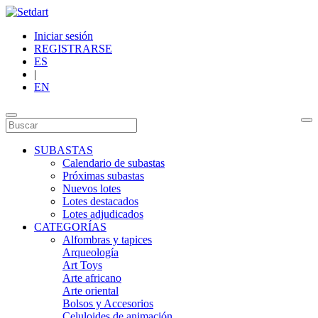
Iniciar sesión
REGISTRARSE
ES
|
EN
SUBASTAS
Calendario de subastas
Próximas subastas
Nuevos lotes
Lotes destacados
Lotes adjudicados
CATEGORÍAS
Alfombras y tapices
Arqueología
Art Toys
Arte africano
Arte oriental
Bolsos y Accesorios
Celuloides de animación