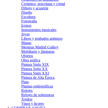
Cerámica, porcelana y cristal
Dibujo y acuarela
Diseño
Escultura
Fotografía
Iconos
Instrumentos musicales
Joyas
Libros y grabados antiguos
Mapas
Meninas Madrid Gallery
Mobiliario y lámparas
Objetos
Obra gráfica
Pintura Siglo XIX
Pintura Siglo XX
Pintura Siglo XXI
Pintura de Alta Época
Plata
Plumas estilográficas
Relojes
Relojes de sobremesa
Tejidos
Vinos y licores
COMPRAR AHORA