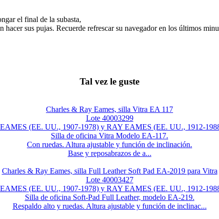
gar el final de la subasta,
n hacer sus pujas. Recuerde refrescar su navegador en los últimos minut
Tal vez le guste
Charles & Ray Eames, silla Vitra EA 117
Lote 40003299
MES (EE. UU., 1907-1978) y RAY EAMES (EE. UU., 1912-1988) 
Silla de oficina Vitra Modelo EA-117.
Con ruedas. Altura ajustable y función de inclinación.
Base y reposabrazos de a...
Charles & Ray Eames, silla Full Leather Soft Pad EA-2019 para Vitra
Lote 40003427
MES (EE. UU., 1907-1978) y RAY EAMES (EE. UU., 1912-1988) 
Silla de oficina Soft-Pad Full Leather, modelo EA-219.
Respaldo alto y ruedas. Altura ajustable y función de inclinac...