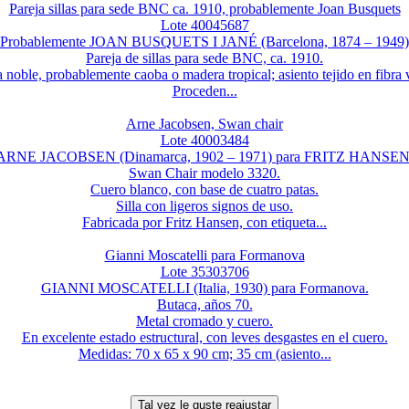
Pareja sillas para sede BNC ca. 1910, probablemente Joan Busquets
Lote 40045687
Probablemente JOAN BUSQUETS I JANÉ (Barcelona, 1874 – 1949)
Pareja de sillas para sede BNC, ca. 1910.
noble, probablemente caoba o madera tropical; asiento tejido en fibra 
Proceden...
Arne Jacobsen, Swan chair
Lote 40003484
ARNE JACOBSEN (Dinamarca, 1902 – 1971) para FRITZ HANSEN
Swan Chair modelo 3320.
Cuero blanco, con base de cuatro patas.
Silla con ligeros signos de uso.
Fabricada por Fritz Hansen, con etiqueta...
Gianni Moscatelli para Formanova
Lote 35303706
GIANNI MOSCATELLI (Italia, 1930) para Formanova.
Butaca, años 70.
Metal cromado y cuero.
En excelente estado estructural, con leves desgastes en el cuero.
Medidas: 70 x 65 x 90 cm; 35 cm (asiento...