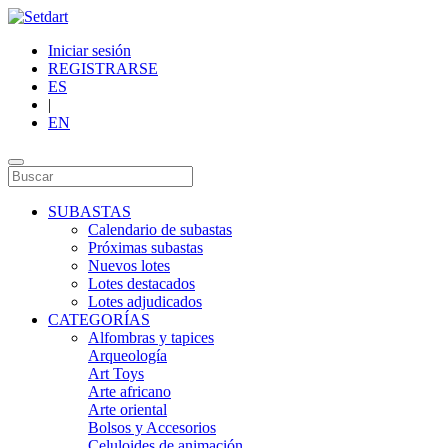
Iniciar sesión
REGISTRARSE
ES
|
EN
SUBASTAS
Calendario de subastas
Próximas subastas
Nuevos lotes
Lotes destacados
Lotes adjudicados
CATEGORÍAS
Alfombras y tapices
Arqueología
Art Toys
Arte africano
Arte oriental
Bolsos y Accesorios
Celuloides de animación