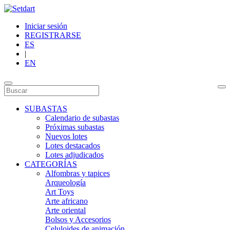
Iniciar sesión
REGISTRARSE
ES
|
EN
SUBASTAS
Calendario de subastas
Próximas subastas
Nuevos lotes
Lotes destacados
Lotes adjudicados
CATEGORÍAS
Alfombras y tapices
Arqueología
Art Toys
Arte africano
Arte oriental
Bolsos y Accesorios
Celuloides de animación