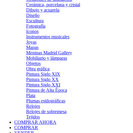
Cerámica, porcelana y cristal
Dibujo y acuarela
Diseño
Escultura
Fotografía
Iconos
Instrumentos musicales
Joyas
Mapas
Meninas Madrid Gallery
Mobiliario y lámparas
Objetos
Obra gráfica
Pintura Siglo XIX
Pintura Siglo XX
Pintura Siglo XXI
Pintura de Alta Época
Plata
Plumas estilográficas
Relojes
Relojes de sobremesa
Tejidos
COMPRAR AHORA
COMPRAR
VENDER