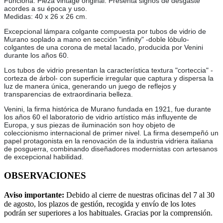
Funciona. Pieza vintage original. Presenta signos de desgaste
acordes a su época y uso.
Medidas: 40 x 26 x 26 cm.
Excepcional lámpara colgante compuesta por tubos de vidrio de
Murano soplado a mano en sección "infinity" -doble lóbulo-
colgantes de una corona de metal lacado, producida por Venini
durante los años 60.
Los tubos de vidrio presentan la característica textura "corteccia" -
corteza de árbol- con superficie irregular que captura y dispersa la
luz de manera única, generando un juego de reflejos y
transparencias de extraordinaria belleza.
Venini, la firma histórica de Murano fundada en 1921, fue durante
los años 60 el laboratorio de vidrio artístico más influyente de
Europa, y sus piezas de iluminación son hoy objeto de
coleccionismo internacional de primer nivel. La firma desempeñó un
papel protagonista en la renovación de la industria vidriera italiana
de posguerra, combinando diseñadores modernistas con artesanos
de excepcional habilidad.
OBSERVACIONES
Aviso importante:
Debido al cierre de nuestras oficinas del 7 al 30
de agosto, los plazos de gestión, recogida y envío de los lotes
podrán ser superiores a los habituales. Gracias por la comprensión.