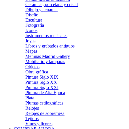
Cerámica, porcelana y cristal
Dibujo y acuarela
Diseño
Escultura
Fotografía
Iconos
Instrumentos musicales
Joyas
Libros y grabados antiguos
Mapas
Meninas Madrid Gallery
Mobiliario y lámparas
Objetos
Obra gráfica
Pintura Siglo XIX
Pintura Siglo XX
Pintura Siglo XXI
Pintura de Alta Época
Plata
Plumas estilográficas
Relojes
Relojes de sobremesa
Tejidos
Vinos y licores
COMPRAR AHORA