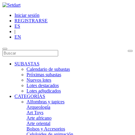
Iniciar sesión
REGISTRARSE
ES
|
EN
SUBASTAS
Calendario de subastas
Próximas subastas
Nuevos lotes
Lotes destacados
Lotes adjudicados
CATEGORÍAS
Alfombras y tapices
Arqueología
Art Toys
Arte africano
Arte oriental
Bolsos y Accesorios
Celuloides de animación