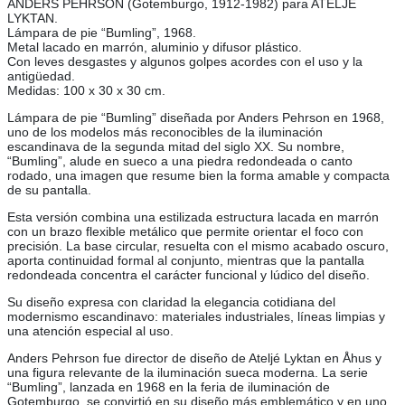
ANDERS PEHRSON (Gotemburgo, 1912-1982) para ATELJÉ
LYKTAN.
Lámpara de pie “Bumling”, 1968.
Metal lacado en marrón, aluminio y difusor plástico.
Con leves desgastes y algunos golpes acordes con el uso y la
antigüedad.
Medidas: 100 x 30 x 30 cm.
Lámpara de pie “Bumling” diseñada por Anders Pehrson en 1968,
uno de los modelos más reconocibles de la iluminación
escandinava de la segunda mitad del siglo XX. Su nombre,
“Bumling”, alude en sueco a una piedra redondeada o canto
rodado, una imagen que resume bien la forma amable y compacta
de su pantalla.
Esta versión combina una estilizada estructura lacada en marrón
con un brazo flexible metálico que permite orientar el foco con
precisión. La base circular, resuelta con el mismo acabado oscuro,
aporta continuidad formal al conjunto, mientras que la pantalla
redondeada concentra el carácter funcional y lúdico del diseño.
Su diseño expresa con claridad la elegancia cotidiana del
modernismo escandinavo: materiales industriales, líneas limpias y
una atención especial al uso.
Anders Pehrson fue director de diseño de Ateljé Lyktan en Åhus y
una figura relevante de la iluminación sueca moderna. La serie
“Bumling”, lanzada en 1968 en la feria de iluminación de
Gotemburgo, se convirtió en su diseño más emblemático y en uno