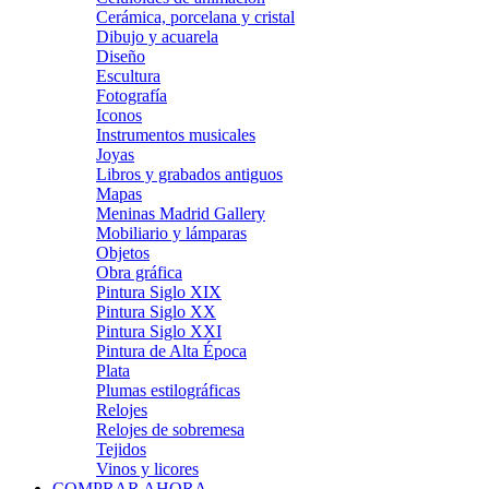
Cerámica, porcelana y cristal
Dibujo y acuarela
Diseño
Escultura
Fotografía
Iconos
Instrumentos musicales
Joyas
Libros y grabados antiguos
Mapas
Meninas Madrid Gallery
Mobiliario y lámparas
Objetos
Obra gráfica
Pintura Siglo XIX
Pintura Siglo XX
Pintura Siglo XXI
Pintura de Alta Época
Plata
Plumas estilográficas
Relojes
Relojes de sobremesa
Tejidos
Vinos y licores
COMPRAR AHORA