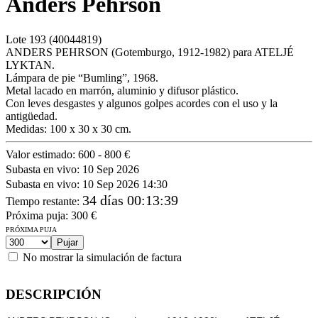
Anders Pehrson
Lote
193
(40044819)
ANDERS PEHRSON (Gotemburgo, 1912-1982) para ATELJÉ
LYKTAN.
Lámpara de pie “Bumling”, 1968.
Metal lacado en marrón, aluminio y difusor plástico.
Con leves desgastes y algunos golpes acordes con el uso y la
antigüedad.
Medidas: 100 x 30 x 30 cm.
Valor estimado:
600 - 800 €
Subasta en vivo:
10 Sep 2026
Subasta en vivo:
10 Sep 2026 14:30
34 días 00:13:39
Tiempo restante
:
Próxima puja:
300
€
PRÓXIMA PUJA
No mostrar la simulación de factura
DESCRIPCIÓN