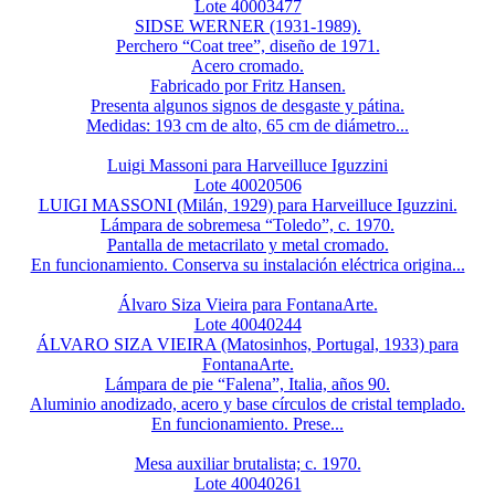
Lote 40003477
SIDSE WERNER (1931-1989).
Perchero “Coat tree”, diseño de 1971.
Acero cromado.
Fabricado por Fritz Hansen.
Presenta algunos signos de desgaste y pátina.
Medidas: 193 cm de alto, 65 cm de diámetro...
Luigi Massoni para Harveilluce Iguzzini
Lote 40020506
LUIGI MASSONI (Milán, 1929) para Harveilluce Iguzzini.
Lámpara de sobremesa “Toledo”, c. 1970.
Pantalla de metacrilato y metal cromado.
En funcionamiento. Conserva su instalación eléctrica origina...
Álvaro Siza Vieira para FontanaArte.
Lote 40040244
ÁLVARO SIZA VIEIRA (Matosinhos, Portugal, 1933) para
FontanaArte.
Lámpara de pie “Falena”, Italia, años 90.
Aluminio anodizado, acero y base círculos de cristal templado.
En funcionamiento. Prese...
Mesa auxiliar brutalista; c. 1970.
Lote 40040261