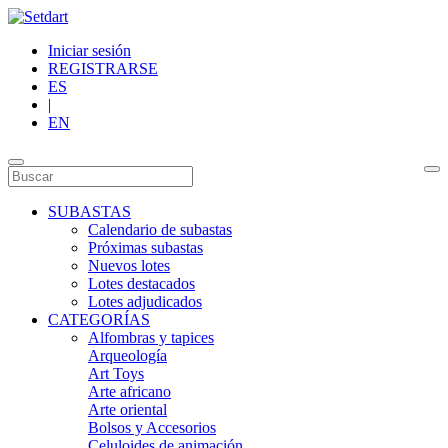
Iniciar sesión
REGISTRARSE
ES
|
EN
SUBASTAS
Calendario de subastas
Próximas subastas
Nuevos lotes
Lotes destacados
Lotes adjudicados
CATEGORÍAS
Alfombras y tapices
Arqueología
Art Toys
Arte africano
Arte oriental
Bolsos y Accesorios
Celuloides de animación