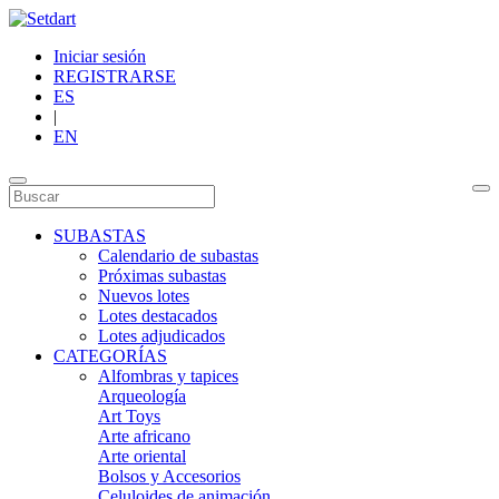
Iniciar sesión
REGISTRARSE
ES
|
EN
SUBASTAS
Calendario de subastas
Próximas subastas
Nuevos lotes
Lotes destacados
Lotes adjudicados
CATEGORÍAS
Alfombras y tapices
Arqueología
Art Toys
Arte africano
Arte oriental
Bolsos y Accesorios
Celuloides de animación