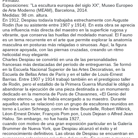
Firmado.
Exposiciones: "La escultura europea del siglo XX", Museo Europeo
de Arte Moderno (MEAM), Barcelona, 2014.
Medidas: 98 cm. altura.
En 1912, Despiau todavía trabajaba estrechamente con Auguste
Rodin (fue su asistente entre 1907 y 1914). En esta obra se aprecia
una influencia más directa del maestro en la superficie rugosa y
vibrante, que conserva las huellas del modelado manual. El Fauno
es un tema recurrente en el arte que permite explorar la anatomía
masculina en posturas más relajadas o sinuosas. Aquí, la figura
aparece apoyada, con las piernas cruzadas, creando un ritmo
helicoidal muy elegante.
Charles Despiau se convirtió en una de las personalidades
francesas más destacadas del período de entreguerras. Se formó
en la Escuela Nacional Superior de las Artes Decorativas, en la
Escuela de Bellas Artes de París y en el taller de Louis-Ernest
Barrias. Entre 1907 y 1914 trabajó también en el prestigioso taller
de Rodin, pero el estallido de la Primera Guerra Mundial le obligó a
abandonar la ejecución de una pieza destinada a un monumento
dedicado en la memoria de Puvis de Chavannes, «El Genio del
reposo eterno», que le había encargado a su maestro. Durante
aquellos años se relacionó con un grupo de escultores reunidos en
torno a Lucien Schnegg, como An toine Bourdelle, Robert Wlérick,
Léon-Ernest Drivier, François Pom pon, Louis Dejean o Alfred Jean
Halou. Sin embargo, no fue hasta 1927,
cuando con motivo de una gran exposición particular en la Galería
Brummer de Nueva York, que Despiau alcanzó el éxito y el
reconocimiento definitivos. Las obras de Despiau se encuentran en