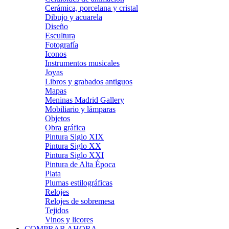
Cerámica, porcelana y cristal
Dibujo y acuarela
Diseño
Escultura
Fotografía
Iconos
Instrumentos musicales
Joyas
Libros y grabados antiguos
Mapas
Meninas Madrid Gallery
Mobiliario y lámparas
Objetos
Obra gráfica
Pintura Siglo XIX
Pintura Siglo XX
Pintura Siglo XXI
Pintura de Alta Época
Plata
Plumas estilográficas
Relojes
Relojes de sobremesa
Tejidos
Vinos y licores
COMPRAR AHORA