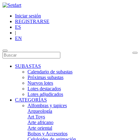
Iniciar sesión
REGISTRARSE
ES
|
EN
SUBASTAS
Calendario de subastas
Próximas subastas
Nuevos lotes
Lotes destacados
Lotes adjudicados
CATEGORÍAS
Alfombras y tapices
Arqueología
Art Toys
Arte africano
Arte oriental
Bolsos y Accesorios
Celuloides de animación