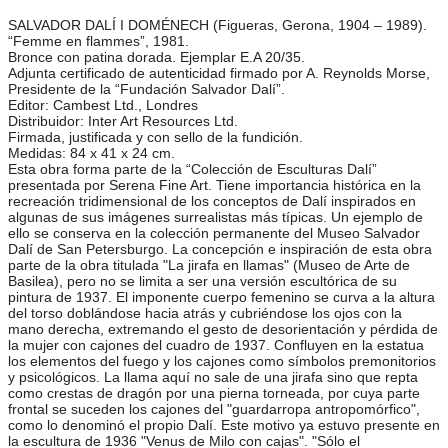
SALVADOR DALÍ I DOMÉNECH (Figueras, Gerona, 1904 – 1989).
“Femme en flammes”, 1981.
Bronce con patina dorada. Ejemplar E.A 20/35.
Adjunta certificado de autenticidad firmado por A. Reynolds Morse,
Presidente de la “Fundación Salvador Dalí”.
Editor: Cambest Ltd., Londres
Distribuidor: Inter Art Resources Ltd.
Firmada, justificada y con sello de la fundición.
Medidas: 84 x 41 x 24 cm.
Esta obra forma parte de la “Colección de Esculturas Dalí”
presentada por Serena Fine Art. Tiene importancia histórica en la
recreación tridimensional de los conceptos de Dalí inspirados en
algunas de sus imágenes surrealistas más típicas. Un ejemplo de
ello se conserva en la colección permanente del Museo Salvador
Dalí de San Petersburgo. La concepción e inspiración de esta obra
parte de la obra titulada "La jirafa en llamas" (Museo de Arte de
Basilea), pero no se limita a ser una versión escultórica de su
pintura de 1937. El imponente cuerpo femenino se curva a la altura
del torso doblándose hacia atrás y cubriéndose los ojos con la
mano derecha, extremando el gesto de desorientación y pérdida de
la mujer con cajones del cuadro de 1937. Confluyen en la estatua
los elementos del fuego y los cajones como símbolos premonitorios
y psicológicos. La llama aquí no sale de una jirafa sino que repta
como crestas de dragón por una pierna torneada, por cuya parte
frontal se suceden los cajones del "guardarropa antropomórfico",
como lo denominó el propio Dalí. Este motivo ya estuvo presente en
la escultura de 1936 "Venus de Milo con cajas". "Sólo el