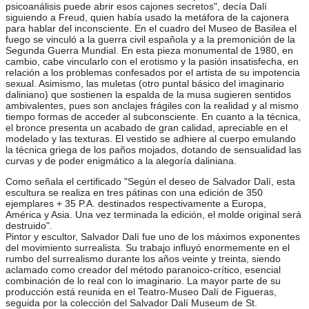
psicoanálisis puede abrir esos cajones secretos", decía Dalí
siguiendo a Freud, quien había usado la metáfora de la cajonera
para hablar del inconsciente. En el cuadro del Museo de Basilea el
fuego se vinculó a la guerra civil española y a la premonición de la
Segunda Guerra Mundial. En esta pieza monumental de 1980, en
cambio, cabe vincularlo con el erotismo y la pasión insatisfecha, en
relación a los problemas confesados por el artista de su impotencia
sexual. Asimismo, las muletas (otro puntal básico del imaginario
daliniano) que sostienen la espalda de la musa sugieren sentidos
ambivalentes, pues son anclajes frágiles con la realidad y al mismo
tiempo formas de acceder al subconsciente. En cuanto a la técnica,
el bronce presenta un acabado de gran calidad, apreciable en el
modelado y las texturas. El vestido se adhiere al cuerpo emulando
la técnica griega de los paños mojados, dotando de sensualidad las
curvas y de poder enigmático a la alegoría daliniana.
Como señala el certificado "Según el deseo de Salvador Dalí, esta
escultura se realiza en tres pátinas con una edición de 350
ejemplares + 35 P.A. destinados respectivamente a Europa,
América y Asia. Una vez terminada la edición, el molde original será
destruido".
Pintor y escultor, Salvador Dalí fue uno de los máximos exponentes
del movimiento surrealista. Su trabajo influyó enormemente en el
rumbo del surrealismo durante los años veinte y treinta, siendo
aclamado como creador del método paranoico-crítico, esencial
combinación de lo real con lo imaginario. La mayor parte de su
producción está reunida en el Teatro-Museo Dalí de Figueras,
seguida por la colección del Salvador Dalí Museum de St.