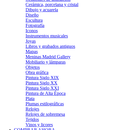
Cerámica, porcelana y cristal
Dibujo y acuarela
Diseño
Escultura
Fotografía
Iconos
Instrumentos musicales
Joyas
Libros y grabados antiguos
Mapas
Meninas Madrid Gallery
Mobiliario y lámparas
Objetos
Obra gráfica
Pintura Siglo XIX
Pintura Siglo XX
Pintura Siglo XXI
Pintura de Alta Época
Plata
Plumas estilográficas
Relojes
Relojes de sobremesa
Tejidos
Vinos y licores
COMPRAR AHORA