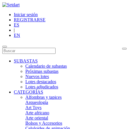
Iniciar sesión
REGISTRARSE
ES
|
EN
SUBASTAS
Calendario de subastas
Próximas subastas
Nuevos lotes
Lotes destacados
Lotes adjudicados
CATEGORÍAS
Alfombras y tapices
Arqueología
Art Toys
Arte africano
Arte oriental
Bolsos y Accesorios
Celuloides de animación