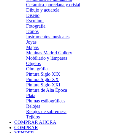
Cerámica, porcelana y cristal
Dibujo y acuarela
Diseño
Escultura
Fotografía
Iconos
Instrumentos musicales
Joyas
Mapas
Meninas Madrid Gallery
Mobiliario y lámparas
Objetos
Obra gráfica
Pintura Siglo XIX
Pintura Siglo XX
Pintura Siglo XXI
Pintura de Alta Época
Plata
Plumas estilográficas
Relojes
Relojes de sobremesa
Tejidos
COMPRAR AHORA
COMPRAR
VENDER