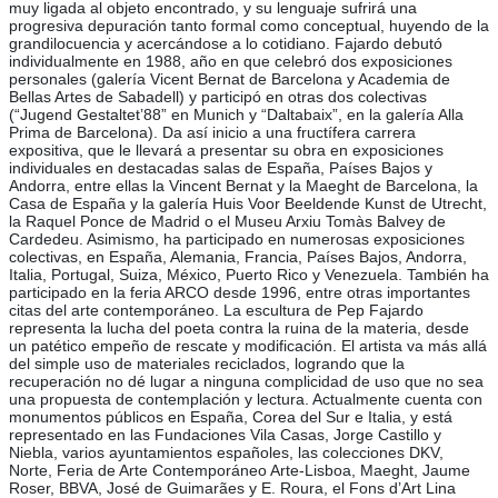
muy ligada al objeto encontrado, y su lenguaje sufrirá una
progresiva depuración tanto formal como conceptual, huyendo de la
grandilocuencia y acercándose a lo cotidiano. Fajardo debutó
individualmente en 1988, año en que celebró dos exposiciones
personales (galería Vicent Bernat de Barcelona y Academia de
Bellas Artes de Sabadell) y participó en otras dos colectivas
(“Jugend Gestaltet’88” en Munich y “Daltabaix”, en la galería Alla
Prima de Barcelona). Da así inicio a una fructífera carrera
expositiva, que le llevará a presentar su obra en exposiciones
individuales en destacadas salas de España, Países Bajos y
Andorra, entre ellas la Vincent Bernat y la Maeght de Barcelona, la
Casa de España y la galería Huis Voor Beeldende Kunst de Utrecht,
la Raquel Ponce de Madrid o el Museu Arxiu Tomàs Balvey de
Cardedeu. Asimismo, ha participado en numerosas exposiciones
colectivas, en España, Alemania, Francia, Países Bajos, Andorra,
Italia, Portugal, Suiza, México, Puerto Rico y Venezuela. También ha
participado en la feria ARCO desde 1996, entre otras importantes
citas del arte contemporáneo. La escultura de Pep Fajardo
representa la lucha del poeta contra la ruina de la materia, desde
un patético empeño de rescate y modificación. El artista va más allá
del simple uso de materiales reciclados, logrando que la
recuperación no dé lugar a ninguna complicidad de uso que no sea
una propuesta de contemplación y lectura. Actualmente cuenta con
monumentos públicos en España, Corea del Sur e Italia, y está
representado en las Fundaciones Vila Casas, Jorge Castillo y
Niebla, varios ayuntamientos españoles, las colecciones DKV,
Norte, Feria de Arte Contemporáneo Arte-Lisboa, Maeght, Jaume
Roser, BBVA, José de Guimarães y E. Roura, el Fons d’Art Lina